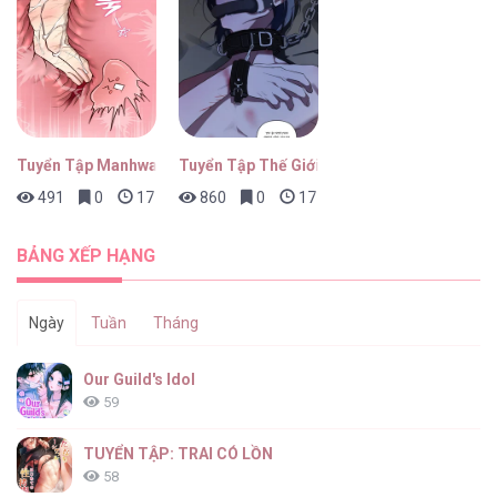
Tuyển Tập Manhwa Ngắn Bạo Dăm
Tuyển Tập Thế Giới ABO
491
0
17 giờ trước
860
0
17 giờ trước
BẢNG XẾP HẠNG
Ngày
Tuần
Tháng
Our Guild's Idol
59
TUYỂN TẬP: TRAI CÓ LỒN
58