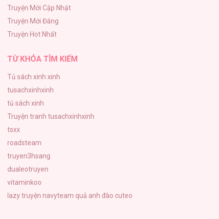
34
Truyện Mới Cập Nhật
Truyện Mới Đăng
Bạn Của Em Trai
Truyện Hot Nhất
33
TỪ KHÓA TÌM KIẾM
Tủ sách xinh xinh
tusachxinhxinh
tủ sách xinh
Truyện tranh tusachxinhxinh
tsxx
roadsteam
truyen3hsang
dualeotruyen
vitaminkoo
lazy truyện
navyteam
quả anh đào cuteo