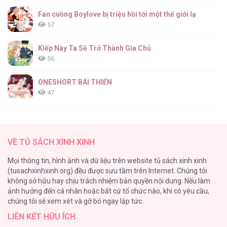
Fan cuồng Boylove bị triệu hồi tới một thế giới lạ
57
Kiếp Này Ta Sẽ Trở Thành Gia Chủ
56
ONESHORT BÁI THIẾN
47
Tổng hợp boylove 18+
37
VỀ TỦ SÁCH XINH XINH
[Oneshot series] Tình ta
Mọi thông tin, hình ảnh và dữ liệu trên website tủ sách xinh xinh
36
(tusachxinhxinh.org) đều được sưu tầm trên Internet. Chúng tôi
không sở hữu hay chịu trách nhiệm bản quyền nội dung. Nếu làm
Tuyển Tập Manhwa Ngắn Bạo Dăm
ảnh hưởng đến cá nhân hoặc bất cứ tổ chức nào, khi có yêu cầu,
34
chúng tôi sẽ xem xét và gỡ bỏ ngay lập tức.
LIÊN KẾT HỮU ÍCH
Khế Ước Hôn Nhân Của Mẹ Tôi