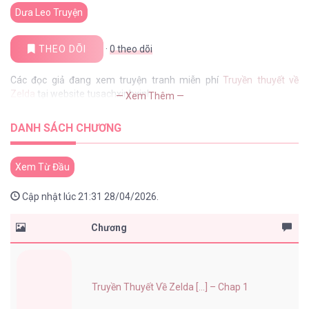
Dưa Leo Truyện
THEO DÕI
·
0
theo dõi
Các đọc giả đang xem truyện tranh miễn phí
Truyền thuyết về
Zelda
tại website tusachxinhxinh
— Xem Thêm —
DANH SÁCH CHƯƠNG
Xem Từ Đầu
Cập nhật lúc 21:31 28/04/2026.
Chương
Truyền Thuyết Về Zelda [...] – Chap 1