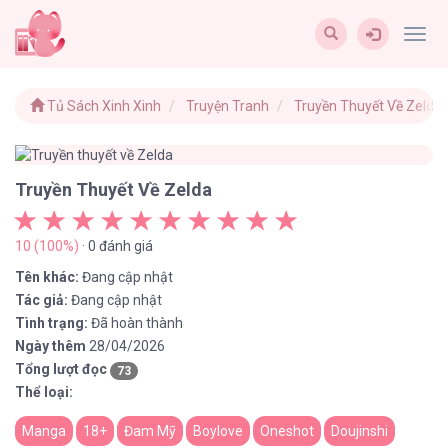
Togg
navig
Tủ Sách Xinh Xinh
Truyện Tranh
Truyền Thuyết Về Zelda
Truyền Thuyết Về Zelda
10 (100%)
· 0 đánh giá
Tên khác:
Đang cập nhật
Tác giả:
Đang cập nhật
Tình trạng:
Đã hoàn thành
Ngày thêm
28/04/2026
Tổng lượt đọc
73
Thể loại:
Manga
18+
Đam Mỹ
Boylove
Oneshot
Doujinshi