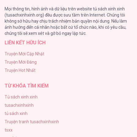
Phế Vật Dòng Dõi Bá Tước
Mọi thông tin, hình ảnh và dữ liệu trên website tủ sách xinh xinh
135
(tusachxinhxinh.org) đều được sưu tầm trên Internet. Chúng tôi
không sở hữu hay chịu trách nhiệm bản quyền nội dung. Nếu làm
Đứa Nhỏ Không Phải Là Con Anh
ảnh hưởng đến cá nhân hoặc bất cứ tổ chức nào, khi có yêu cầu,
124
Trưởng Phòng Mệt Mỏi Vì Người Vợ Mới
chúng tôi sẽ xem xét và gỡ bỏ ngay lập tức.
Cưới [...] – Chap 6
LIÊN KẾT HỮU ÍCH
Vương Miện Lục Bảo
113
Truyện Mới Cập Nhật
Truyện Mới Đăng
Mùa Xuân Hoa Nở
Trưởng Phòng Mệt Mỏi Vì Người Vợ Mới
Truyện Hot Nhất
103
Cưới [...] – Chap 5
TỪ KHÓA TÌM KIẾM
Tủ sách xinh xinh
tusachxinhxinh
Trưởng Phòng Mệt Mỏi Vì Người Vợ Mới
tủ sách xinh
Cưới [...] – Chap 4
Truyện tranh tusachxinhxinh
tsxx