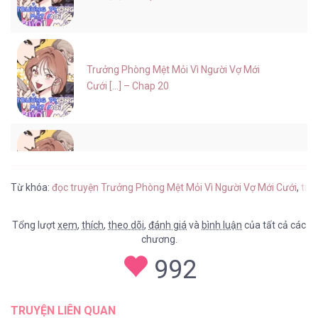
Trưởng Phòng Mệt Mỏi Vì Người Vợ Mới
Cưới [...] – Chap 20
Trưởng Phòng Mệt Mỏi Vì Người Vợ Mới
Cưới [...] – Chap 19
Từ khóa:
đọc truyện Trưởng Phòng Mệt Mỏi Vì Người Vợ Mới Cưới
,
tru
Tổng lượt
xem
,
thích
,
theo dõi
,
đánh giá
và
bình luận
của tất cả các
chương.
Trưởng Phòng Mệt Mỏi Vì Người Vợ Mới
992
Cưới [...] – Chap 18
TRUYỆN LIÊN QUAN