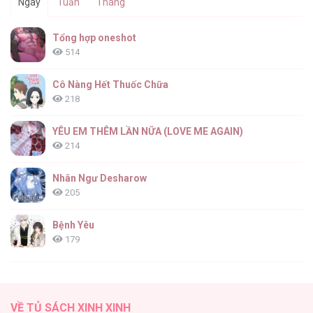
Ngày
Tuần
Tháng
Trưởng Phòng Mệt Mỏi Vì Người Vợ Mới
Tổng hợp oneshot
Cưới [...] – Chap 10
514
Cô Nàng Hết Thuốc Chữa
218
Trưởng Phòng Mệt Mỏi Vì Người Vợ Mới
Cưới [...] – Chap 9
YÊU EM THÊM LẦN NỮA (LOVE ME AGAIN)
214
Nhân Ngư Desharow
205
Trưởng Phòng Mệt Mỏi Vì Người Vợ Mới
Cưới [...] – Chap 8
Bệnh Yêu
179
(END) Merry Marbling
150
Trưởng Phòng Mệt Mỏi Vì Người Vợ Mới
VỀ TỦ SÁCH XINH XINH
Cưới [...] – Chap 7