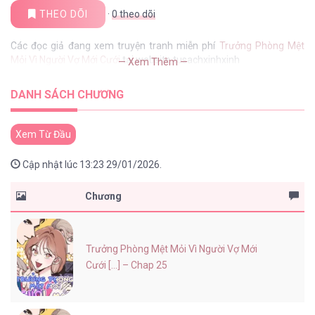
THEO DÕI
·
0
theo dõi
Các đọc giả đang xem truyện tranh miễn phí
Trưởng Phòng Mệt
Mỏi Vì Người Vợ Mới Cưới
tại website tusachxinhxinh
— Xem Thêm —
DANH SÁCH CHƯƠNG
Xem Từ Đầu
Cập nhật lúc 13:23 29/01/2026.
Chương
Trưởng Phòng Mệt Mỏi Vì Người Vợ Mới
Cưới [...] – Chap 25