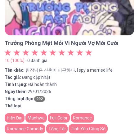
Trưởng Phòng Mệt Mỏi Vì Người Vợ Mới Cưới
10 (100%)
· 0 đánh giá
Tên khác:
팀장님은 신혼이 피곤하다, I spy a married life
Tác giả:
Đang cập nhật
Tình trạng:
Đã hoàn thành
Ngày thêm
29/01/2026
Tổng lượt đọc
992
Thể loại:
Hiện Đại
Manhwa
Full Color
Romance
Romance Comedy
Tổng Tài
Tình Yêu Công Sở