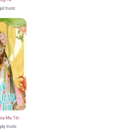
iờ trước
ủa Mẹ Tôi
gày trước