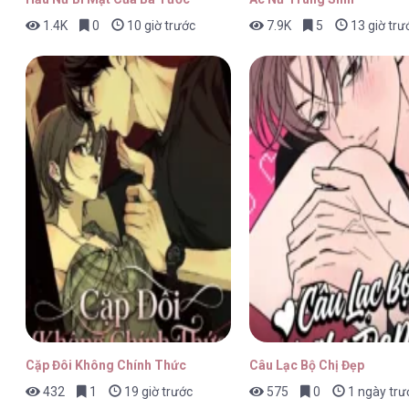
1.4K
0
10 giờ trước
7.9K
5
13 giờ trư
Tình Xưa Viết Lại [...] – Chap 49
Tình Xưa Viết Lại [...] – Chap 48
Tình Xưa Viết Lại [...] – Chap 47
Cặp Đôi Không Chính Thức
Câu Lạc Bộ Chị Đẹp
432
1
19 giờ trước
575
0
1 ngày trư