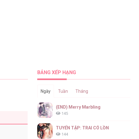
BẢNG XẾP HẠNG
Ngày
Tuần
Tháng
(END) Merry Marbling
145
TUYỂN TẬP: TRAI CÓ LỒN
144