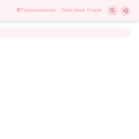
Tusachxinhxinh
Danh Sách Truyện