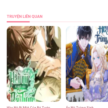
Tình Xưa Viết Lại [...] – Chap 53
TRUYỆN LIÊN QUAN
Tình Xưa Viết Lại [...] – Chap 52
Tình Xưa Viết Lại [...] – Chap 51
Tình Xưa Viết Lại [...] – Chap 50
Hầu Nữ Bí Mật Của Bá Tước
Ác Nữ Trùng Sinh