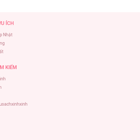
28/01/2026
ỮU ÍCH
p Nhật
ăng
28/01/2026
ất
M KIẾM
inh
28/01/2026
h
tusachxinhxinh
28/01/2026