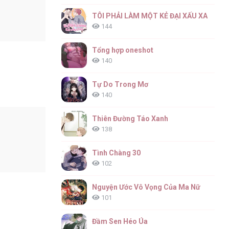
TÔI PHẢI LÀM MỘT KẺ ĐẠI XẤU XA
144
Tổng hợp oneshot
140
Tự Do Trong Mơ
140
Thiên Đường Táo Xanh
138
Tình Chàng 30
102
Nguyện Ước Vô Vọng Của Ma Nữ
101
Đầm Sen Héo Úa