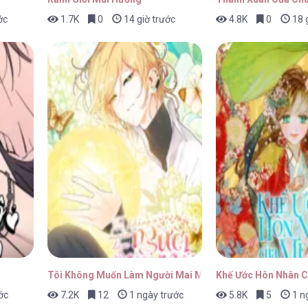
ớc
1.7K
0
14 giờ trước
4.8K
0
18 g
28/01/2026
28/01/2026
28/01/2026
Tôi Không Muốn Làm Người Mai Mối
Khế Ước Hôn Nhân C
ớc
7.2K
12
1 ngày trước
5.8K
5
1 n