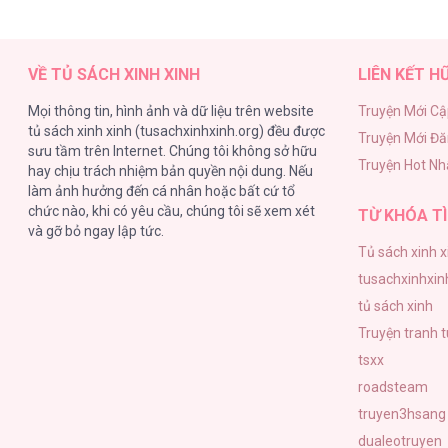
Tình Xưa Viết Lại [...] – Chap 46
VỀ TỦ SÁCH XINH XINH
LIÊN KẾT H
Mọi thông tin, hình ảnh và dữ liệu trên website
Truyện Mới Cậ
tủ sách xinh xinh (tusachxinhxinh.org) đều được
Truyện Mới Đ
Tình Xưa Viết Lại [...] – Chap 45
sưu tầm trên Internet. Chúng tôi không sở hữu
Truyện Hot Nh
hay chịu trách nhiệm bản quyền nội dung. Nếu
làm ảnh hưởng đến cá nhân hoặc bất cứ tổ
chức nào, khi có yêu cầu, chúng tôi sẽ xem xét
TỪ KHÓA TÌ
và gỡ bỏ ngay lập tức.
Tủ sách xinh x
Tình Xưa Viết Lại [...] – Chap 44
tusachxinhxin
tủ sách xinh
Truyện tranh 
tsxx
roadsteam
Tình Xưa Viết Lại [...] – Chap 43
truyen3hsang
dualeotruyen