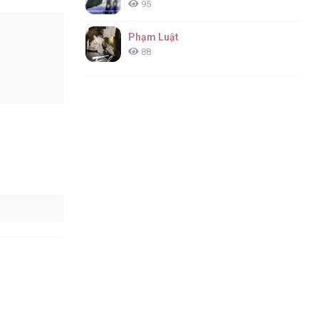
95
Phạm Luật
88