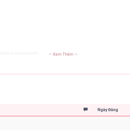
ebsite tusachxinhxinh
— Xem Thêm —
Ngày Đăng