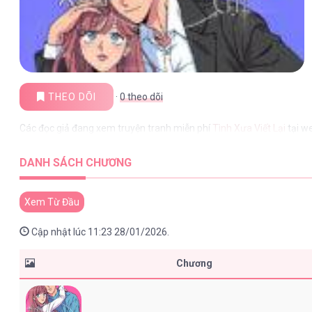
THEO DÕI
·
0
theo dõi
Các đọc giả đang xem truyện tranh miễn phí
Tình Xưa Viết Lại
tại w
DANH SÁCH CHƯƠNG
Xem Từ Đầu
Cập nhật lúc 11:23 28/01/2026.
Chương