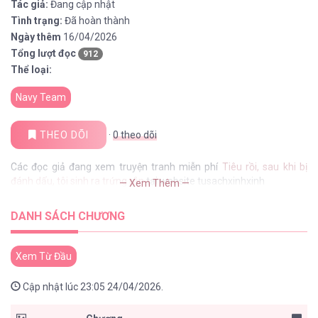
Tác giả:
Đang cập nhật
Tình trạng:
Đã hoàn thành
Ngày thêm
16/04/2026
Tổng lượt đọc
912
Thể loại:
Navy Team
THEO DÕI
·
0
theo dõi
Các đọc giả đang xem truyện tranh miễn phí
Tiêu rồi, sau khi bị
đánh dấu, tôi sinh ra trứng rắn
tại website tusachxinhxinh
— Xem Thêm —
DANH SÁCH CHƯƠNG
Xem Từ Đầu
Cập nhật lúc 23:05 24/04/2026.