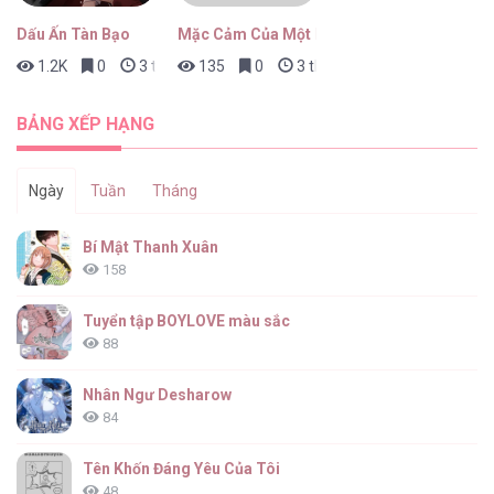
Dấu Ấn Tàn Bạo
Mặc Cảm Của Một Idol Thất Bại
1.2K
0
3 tháng trước
135
0
3 tháng trước
Tiêu Rồi, Sau Khi Bị Đánh Dấu, Tôi Sinh Ra
Trứng Rắn [...] – Chap 16
BẢNG XẾP HẠNG
Ngày
Tuần
Tháng
Tiêu Rồi, Sau Khi Bị Đánh Dấu, Tôi Sinh Ra
Bí Mật Thanh Xuân
Trứng Rắn [...] – Chap 15
158
Tuyển tập BOYLOVE màu sắc
88
Tiêu Rồi, Sau Khi Bị Đánh Dấu, Tôi Sinh Ra
Trứng Rắn [...] – Chap 14
Nhân Ngư Desharow
84
Tên Khốn Đáng Yêu Của Tôi
48