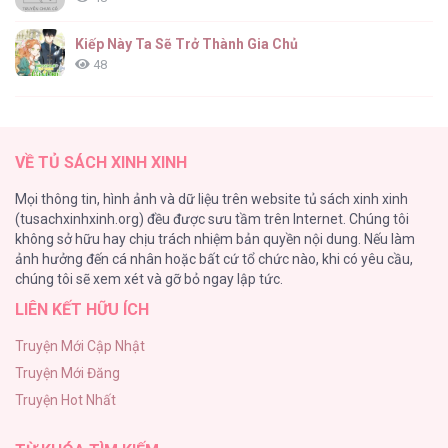
Tiêu Rồi, Sau Khi Bị Đánh Dấu, Tôi Sinh Ra
Trứng Rắn [...] – Chap 13
Kiếp Này Ta Sẽ Trở Thành Gia Chủ
48
Cách Khiến Phu Quân Đứng Về Phía Tôi
47
Tiêu Rồi, Sau Khi Bị Đánh Dấu, Tôi Sinh Ra
VỀ TỦ SÁCH XINH XINH
Trứng Rắn [...] – Chap 12
Vạch giới hạn
Mọi thông tin, hình ảnh và dữ liệu trên website tủ sách xinh xinh
44
(tusachxinhxinh.org) đều được sưu tầm trên Internet. Chúng tôi
không sở hữu hay chịu trách nhiệm bản quyền nội dung. Nếu làm
Cash Or Credit
ảnh hưởng đến cá nhân hoặc bất cứ tổ chức nào, khi có yêu cầu,
44
Tiêu Rồi, Sau Khi Bị Đánh Dấu, Tôi Sinh Ra
chúng tôi sẽ xem xét và gỡ bỏ ngay lập tức.
Trứng Rắn [...] – Chap 11
LIÊN KẾT HỮU ÍCH
BÌNH MINH CHIA CẮT BÓNG ĐÊM
38
Truyện Mới Cập Nhật
Truyện Mới Đăng
ONESHOT CHỊCH VỒN CHỊCH VÃ
Tiêu Rồi, Sau Khi Bị Đánh Dấu, Tôi Sinh Ra
Truyện Hot Nhất
31
Trứng Rắn [...] – Chap 10