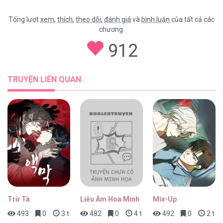
Tổng lượt
xem
,
thích
,
theo dõi
,
đánh giá
và
bình luận
của tất cả các
chương.
Tiêu Rồi, Sau Khi Bị Đánh Dấu, Tôi Sinh Ra
912
Trứng Rắn [...] – Chap 23
TRUYỆN LIÊN QUAN
Tiêu Rồi, Sau Khi Bị Đánh Dấu, Tôi Sinh Ra
Trứng Rắn [...] – Chap 22
Tiêu Rồi, Sau Khi Bị Đánh Dấu, Tôi Sinh Ra
Trứng Rắn [...] – Chap 21
Trừ Tà
Liễu Ám Hoa Minh
Mix-Up
493
0
3 tuần trước
482
0
4 tuần trước
492
0
2 thá