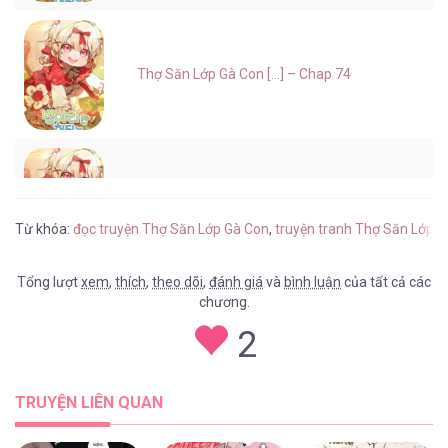
Thợ Săn Lớp Gà Con [...] – Chap 74
Thợ Săn Lớp Gà Con [...] – Chap 73
Từ khóa:
đọc truyện Thợ Săn Lớp Gà Con
,
truyện tranh Thợ Săn Lớp G
Tổng lượt
xem
,
thích
,
theo dõi
,
đánh giá
và
bình luận
của tất cả các
chương.
Thợ Săn Lớp Gà Con [...] – Chap 72
2
TRUYỆN LIÊN QUAN