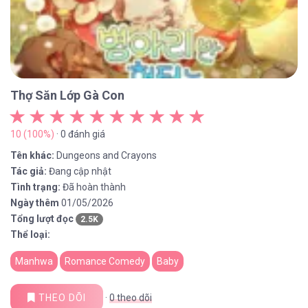
Thợ Săn Lớp Gà Con
10 (100%)
· 0 đánh giá
Tên khác:
Dungeons and Crayons
Tác giả:
Đang cập nhật
Tình trạng:
Đã hoàn thành
Ngày thêm
01/05/2026
Tổng lượt đọc
2.5K
Thể loại:
Manhwa
Romance Comedy
Baby
THEO DÕI
·
0
theo dõi