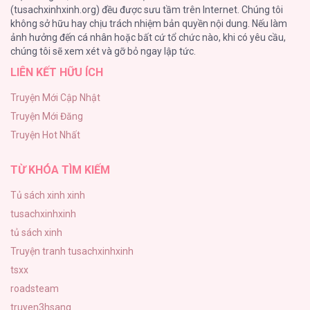
(tusachxinhxinh.org) đều được sưu tầm trên Internet. Chúng tôi
không sở hữu hay chịu trách nhiệm bản quyền nội dung. Nếu làm
Rổn Nước Lì
ảnh hưởng đến cá nhân hoặc bất cứ tổ chức nào, khi có yêu cầu,
26
Thợ Săn Lớp Gà Con [...] – Chap 60
chúng tôi sẽ xem xét và gỡ bỏ ngay lập tức.
LIÊN KẾT HỮU ÍCH
Tuyển Tập Manhwa Côn Trùng
26
Truyện Mới Cập Nhật
Truyện Mới Đăng
Phạm Luật
Truyện Hot Nhất
25
Thợ Săn Lớp Gà Con [...] – Chap 59
TỪ KHÓA TÌM KIẾM
Tủ sách xinh xinh
tusachxinhxinh
Thợ Săn Lớp Gà Con [...] – Chap 58
tủ sách xinh
Truyện tranh tusachxinhxinh
tsxx
roadsteam
truyen3hsang