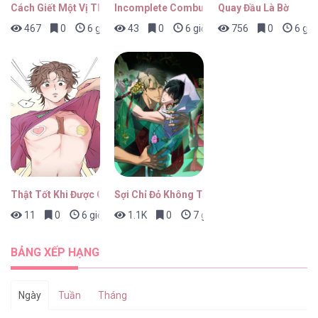
Cách Giết Một Vị Thân
Incomplete Combustion
Quay Đầu Là Bờ
467
0
6 giờ trước
43
0
6 giờ trước
756
0
6 giờ
Thợ Săn Lớp Gà Con [...] – Chap 67
Thợ Săn Lớp Gà Con [...] – Chap 66
Thật Tốt Khi Được Gặp Em
Sợi Chỉ Đỏ Không Tàn
11
0
6 giờ trước
1.1K
0
7 giờ trước
Thợ Săn Lớp Gà Con [...] – Chap 65
BẢNG XẾP HẠNG
Ngày
Tuần
Tháng