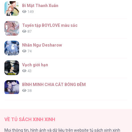
Thợ Săn Lớp Gà Con [...] – Chap 64
Bí Mật Thanh Xuân
149
Tuyển tập BOYLOVE màu sắc
87
Thợ Săn Lớp Gà Con [...] – Chap 63
Nhân Ngư Desharow
74
Vạch giới hạn
43
Thợ Săn Lớp Gà Con [...] – Chap 62
BÌNH MINH CHIA CẮT BÓNG ĐÊM
38
Thung Lũng Hẹp
27
Thợ Săn Lớp Gà Con [...] – Chap 61
VỀ TỦ SÁCH XINH XINH
Nuôi Vị Hôn Phu Bằng Tiền Bạc
Mọi thông tin, hình ảnh và dữ liệu trên website tủ sách xinh xinh
26