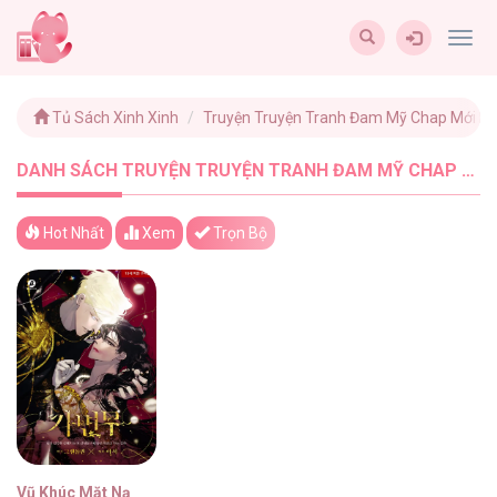
Togg
navig
Tủ Sách Xinh Xinh
Truyện Truyện Tranh Đam Mỹ Chap Mới N
DANH SÁCH TRUYỆN TRUYỆN TRANH ĐAM MỸ CHAP MỚI NHẤT MỚI NHẤT - TUSACHXINHXINH (1)
Hot Nhất
Xem
Trọn Bộ
Vũ Khúc Mặt Nạ