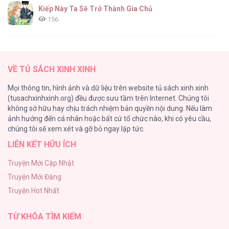
Kiếp Này Ta Sẽ Trở Thành Gia Chủ
156
ONESHOT CHỊCH
154
VỀ TỦ SÁCH XINH XINH
Cuộc Sống Sung Sướng Trong Tù
Mọi thông tin, hình ảnh và dữ liệu trên website tủ sách xinh xinh
139
(tusachxinhxinh.org) đều được sưu tầm trên Internet. Chúng tôi
không sở hữu hay chịu trách nhiệm bản quyền nội dung. Nếu làm
Tổng hợp boylove 18+
ảnh hưởng đến cá nhân hoặc bất cứ tổ chức nào, khi có yêu cầu,
135
chúng tôi sẽ xem xét và gỡ bỏ ngay lập tức.
LIÊN KẾT HỮU ÍCH
Đứa Nhỏ Không Phải Là Con Anh
132
Truyện Mới Cập Nhật
Truyện Mới Đăng
Mùa Xuân Hoa Nở
Truyện Hot Nhất
104
TỪ KHÓA TÌM KIẾM