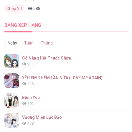
Chap 20
588
0
3 tháng trước
BẢNG XẾP HẠNG
Ngày
Tuần
Tháng
Cô Nàng Hết Thuốc Chữa
231
YÊU EM THÊM LẦN NỮA (LOVE ME AGAIN)
216
Bệnh Yêu
192
Vương Miện Lục Bảo
178