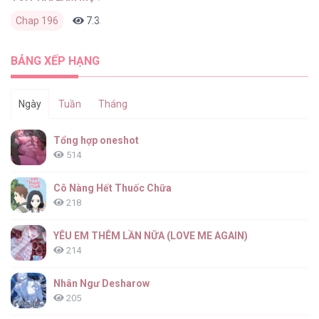
Chap 196
7.3K
0
3 tháng trước
BẢNG XẾP HẠNG
Ngày
Tuần
Tháng
Tổng hợp oneshot
514
Cô Nàng Hết Thuốc Chữa
218
YÊU EM THÊM LẦN NỮA (LOVE ME AGAIN)
214
Nhân Ngư Desharow
205