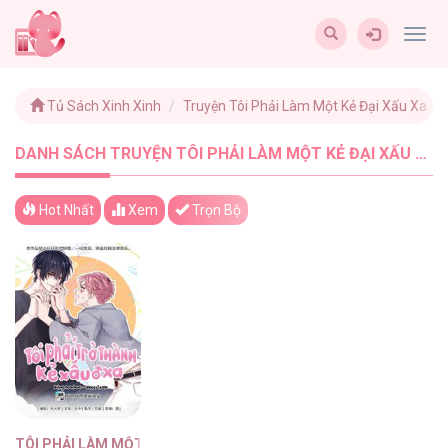
Togg
navig
Tủ Sách Xinh Xinh
Truyện Tôi Phải Làm Một Kẻ Đại Xấu Xa
DANH SÁCH TRUYỆN TÔI PHẢI LÀM MỘT KẺ ĐẠI XẤU XA MỚI NHẤT - TUSACHXINHXINH (1)
Hot Nhất
Xem
Trọn Bộ
TÔI PHẢI LÀM MỘT KẺ ĐẠI XẤU XA