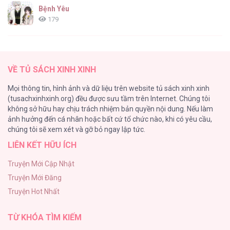
Bệnh Yêu
179
(END) Merry Marbling
150
VỀ TỦ SÁCH XINH XINH
Phế Vật Dòng Dõi Bá Tước
Mọi thông tin, hình ảnh và dữ liệu trên website tủ sách xinh xinh
135
(tusachxinhxinh.org) đều được sưu tầm trên Internet. Chúng tôi
không sở hữu hay chịu trách nhiệm bản quyền nội dung. Nếu làm
Đứa Nhỏ Không Phải Là Con Anh
ảnh hưởng đến cá nhân hoặc bất cứ tổ chức nào, khi có yêu cầu,
124
chúng tôi sẽ xem xét và gỡ bỏ ngay lập tức.
LIÊN KẾT HỮU ÍCH
Vương Miện Lục Bảo
113
Truyện Mới Cập Nhật
Truyện Mới Đăng
Mùa Xuân Hoa Nở
Truyện Hot Nhất
103
TỪ KHÓA TÌM KIẾM