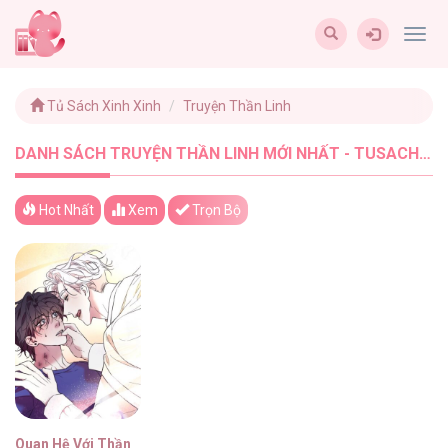
Togg
navig
Tủ Sách Xinh Xinh
Truyện Thần Linh
DANH SÁCH TRUYỆN THẦN LINH MỚI NHẤT - TUSACHXINHXINH (1)
Hot Nhất
Xem
Trọn Bộ
Quan Hệ Với Thần