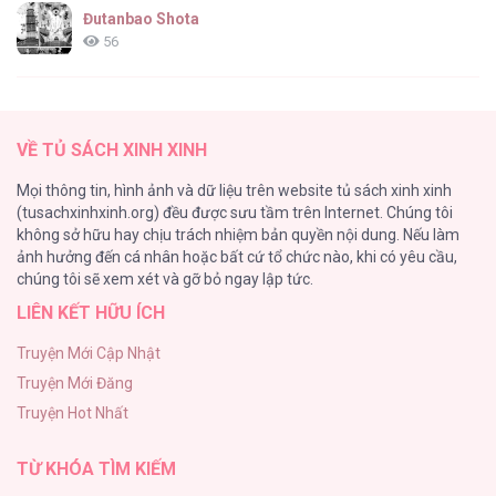
Đutanbao Shota
56
Tên Khốn Đáng Yêu Của Tôi
55
VỀ TỦ SÁCH XINH XINH
Kiếp Này Ta Sẽ Trở Thành Gia Chủ
Mọi thông tin, hình ảnh và dữ liệu trên website tủ sách xinh xinh
54
(tusachxinhxinh.org) đều được sưu tầm trên Internet. Chúng tôi
không sở hữu hay chịu trách nhiệm bản quyền nội dung. Nếu làm
Một Đêm Nọ Đột Nhiên Yandere Tới!
ảnh hưởng đến cá nhân hoặc bất cứ tổ chức nào, khi có yêu cầu,
51
chúng tôi sẽ xem xét và gỡ bỏ ngay lập tức.
LIÊN KẾT HỮU ÍCH
Cách Khiến Phu Quân Đứng Về Phía Tôi
48
Truyện Mới Cập Nhật
Truyện Mới Đăng
ONESHOT CHỊCH VỒN CHỊCH VÃ
Truyện Hot Nhất
47
TỪ KHÓA TÌM KIẾM