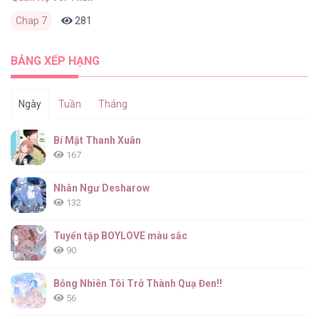
Chap 7
281
0
3 tháng trước
BẢNG XẾP HẠNG
Ngày
Tuần
Tháng
Bí Mật Thanh Xuân
167
Nhân Ngư Desharow
132
Tuyển tập BOYLOVE màu sắc
90
Bỗng Nhiên Tôi Trở Thành Quạ Đen!!
56