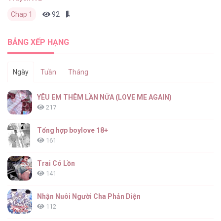
Chap 1
92
0
3 tháng trước
BẢNG XẾP HẠNG
Ngày
Tuần
Tháng
YÊU EM THÊM LẦN NỮA (LOVE ME AGAIN)
217
Tổng hợp boylove 18+
161
Trai Có Lồn
141
Nhận Nuôi Người Cha Phản Diện
112