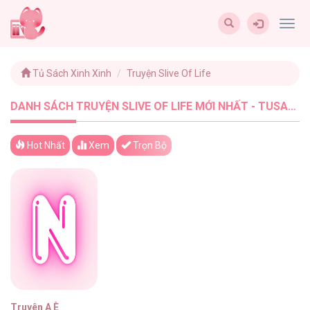
Togg
navig
Tủ Sách Xinh Xinh
Truyện Slive Of Life
DANH SÁCH TRUYỆN SLIVE OF LIFE MỚI NHẤT - TUSACHXINHXINH (1)
Hot Nhất
Xem
Trọn Bộ
Truyên A È