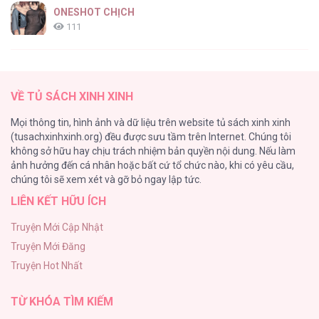
ONESHOT CHỊCH
111
[RTT] Hồi Ức Cuối Cùng
107
VỀ TỦ SÁCH XINH XINH
Tự Do Trong Mơ
Mọi thông tin, hình ảnh và dữ liệu trên website tủ sách xinh xinh
98
(tusachxinhxinh.org) đều được sưu tầm trên Internet. Chúng tôi
không sở hữu hay chịu trách nhiệm bản quyền nội dung. Nếu làm
TUYỂN TẬP: TRAI CÓ LỒN
ảnh hưởng đến cá nhân hoặc bất cứ tổ chức nào, khi có yêu cầu,
92
chúng tôi sẽ xem xét và gỡ bỏ ngay lập tức.
LIÊN KẾT HỮU ÍCH
Kiếp Này Ta Sẽ Trở Thành Gia Chủ
91
Truyện Mới Cập Nhật
Truyện Mới Đăng
Vết Tích Của Ánh Dương
Truyện Hot Nhất
89
TỪ KHÓA TÌM KIẾM