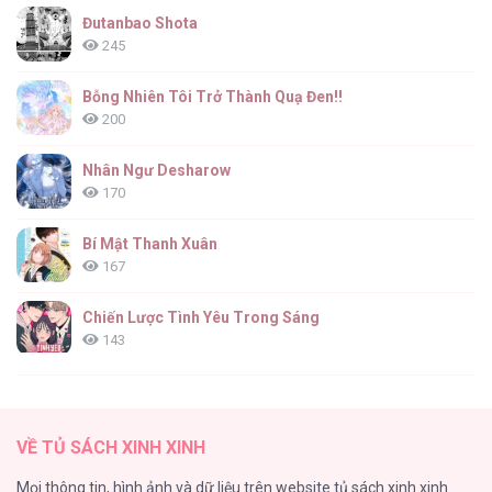
Đutanbao Shota
245
Bỗng Nhiên Tôi Trở Thành Quạ Đen!!
200
Nhân Ngư Desharow
170
Bí Mật Thanh Xuân
167
Chiến Lược Tình Yêu Trong Sáng
143
(END) Merry Marbling
142
VỀ TỦ SÁCH XINH XINH
Tuyển Tập Chjch và Chjch
Mọi thông tin, hình ảnh và dữ liệu trên website tủ sách xinh xinh
128