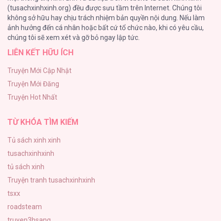
(tusachxinhxinh.org) đều được sưu tầm trên Internet. Chúng tôi
không sở hữu hay chịu trách nhiệm bản quyền nội dung. Nếu làm
Bỏ Quách Chồng Con Đi, Tiền Bạc Mới Là Tất Cả
ảnh hưởng đến cá nhân hoặc bất cứ tổ chức nào, khi có yêu cầu,
123
chúng tôi sẽ xem xét và gỡ bỏ ngay lập tức.
LIÊN KẾT HỮU ÍCH
Tình yêu và danh vọng
107
Truyện Mới Cập Nhật
Truyện Mới Đăng
Tùy Tâm Tùy Ý
Truyện Hot Nhất
105
TỪ KHÓA TÌM KIẾM
Tủ sách xinh xinh
tusachxinhxinh
tủ sách xinh
Truyện tranh tusachxinhxinh
tsxx
roadsteam
truyen3hsang