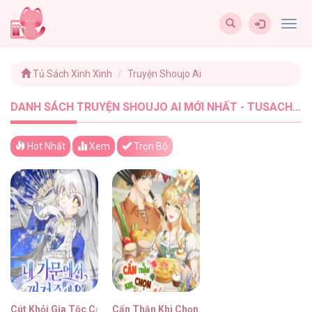
Togg
navig
Tủ Sách Xinh Xinh
Truyện Shoujo Ai
DANH SÁCH TRUYỆN SHOUJO AI MỚI NHẤT - TUSACHXINHXINH (2)
Hot Nhất
Xem
Trọn Bộ
Cút Khỏi Gia Tộc Của Tôi!
Cẩn Thận Khi Chọn Chồng