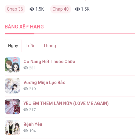
Chap 36
1.5K
0
Chap 40
6 tháng trước
1.5K
0
6 tháng trước
BẢNG XẾP HẠNG
Ngày
Tuần
Tháng
Cô Nàng Hết Thuốc Chữa
231
Vương Miện Lục Bảo
219
YÊU EM THÊM LẦN NỮA (LOVE ME AGAIN)
217
Bệnh Yêu
194