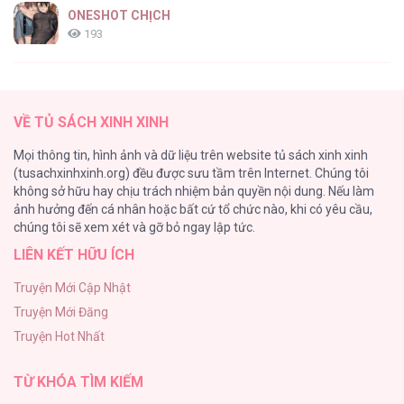
ONESHOT CHỊCH
193
Tổng hợp boylove 18+
187
VỀ TỦ SÁCH XINH XINH
Kiếp Này Ta Sẽ Trở Thành Gia Chủ
Mọi thông tin, hình ảnh và dữ liệu trên website tủ sách xinh xinh
184
(tusachxinhxinh.org) đều được sưu tầm trên Internet. Chúng tôi
không sở hữu hay chịu trách nhiệm bản quyền nội dung. Nếu làm
Cuộc Sống Sung Sướng Trong Tù
ảnh hưởng đến cá nhân hoặc bất cứ tổ chức nào, khi có yêu cầu,
140
chúng tôi sẽ xem xét và gỡ bỏ ngay lập tức.
LIÊN KẾT HỮU ÍCH
Đứa Nhỏ Không Phải Là Con Anh
132
Truyện Mới Cập Nhật
Truyện Mới Đăng
Mùa Xuân Hoa Nở
Truyện Hot Nhất
104
TỪ KHÓA TÌM KIẾM