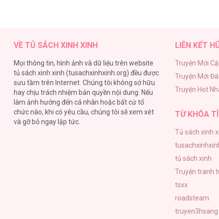
VỀ TỦ SÁCH XINH XINH
LIÊN KẾT H
Mọi thông tin, hình ảnh và dữ liệu trên website
Truyện Mới Cậ
tủ sách xinh xinh (tusachxinhxinh.org) đều được
Truyện Mới Đ
sưu tầm trên Internet. Chúng tôi không sở hữu
Truyện Hot Nh
hay chịu trách nhiệm bản quyền nội dung. Nếu
làm ảnh hưởng đến cá nhân hoặc bất cứ tổ
chức nào, khi có yêu cầu, chúng tôi sẽ xem xét
TỪ KHÓA TÌ
và gỡ bỏ ngay lập tức.
Tủ sách xinh x
tusachxinhxin
tủ sách xinh
Truyện tranh 
tsxx
roadsteam
truyen3hsang