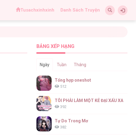
Tusachxinhxinh
Danh Sách Truyện
BẢNG XẾP HẠNG
Ngày
Tuần
Tháng
Tổng hợp oneshot
512
TÔI PHẢI LÀM MỘT KẺ ĐẠI XẤU XA
392
Tự Do Trong Mơ
382