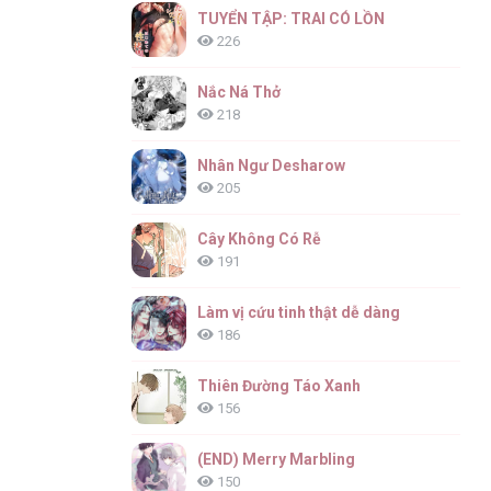
TUYỂN TẬP: TRAI CÓ LỒN
226
Nắc Ná Thở
218
Nhân Ngư Desharow
205
Cây Không Có Rễ
191
Làm vị cứu tinh thật dễ dàng
186
Thiên Đường Táo Xanh
156
(END) Merry Marbling
150