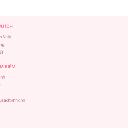
ỮU ÍCH
p Nhật
ăng
ất
M KIẾM
inh
h
tusachxinhxinh