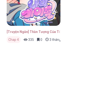
[Truyện Ngắn] Thần Tượng Của Tôi
Chap 4
335
0
3 tháng trước