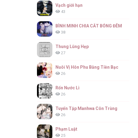
Vạch giới hạn
43
BÌNH MINH CHIA CẮT BÓNG ĐÊM
38
Thung Lũng Hẹp
27
Nuôi Vị Hôn Phu Bằng Tiền Bạc
26
Rổn Nước Lì
26
Tuyển Tập Manhwa Côn Trùng
26
Phạm Luật
25