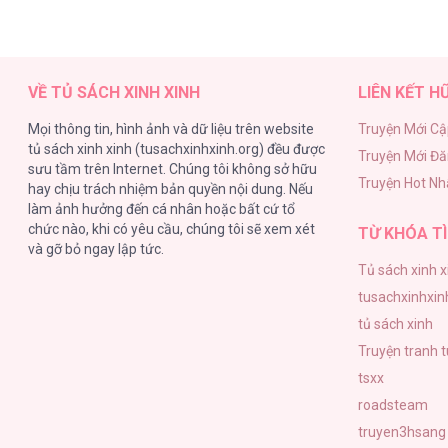
VỀ TỦ SÁCH XINH XINH
LIÊN KẾT H
Mọi thông tin, hình ảnh và dữ liệu trên website
Truyện Mới Cậ
tủ sách xinh xinh (tusachxinhxinh.org) đều được
Truyện Mới Đ
sưu tầm trên Internet. Chúng tôi không sở hữu
Truyện Hot Nh
hay chịu trách nhiệm bản quyền nội dung. Nếu
làm ảnh hưởng đến cá nhân hoặc bất cứ tổ
chức nào, khi có yêu cầu, chúng tôi sẽ xem xét
TỪ KHÓA TÌ
và gỡ bỏ ngay lập tức.
Tủ sách xinh x
tusachxinhxin
tủ sách xinh
Truyện tranh 
tsxx
roadsteam
truyen3hsang