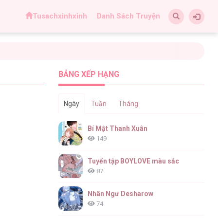
Tusachxinhxinh
Danh Sách Truyện
BẢNG XẾP HẠNG
Ngày
Tuần
Tháng
Bí Mật Thanh Xuân
149
Tuyển tập BOYLOVE màu sắc
87
Nhân Ngư Desharow
74