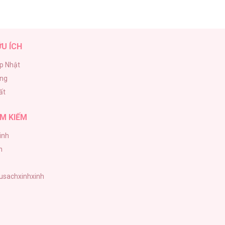
ỮU ÍCH
p Nhật
ăng
ất
M KIẾM
inh
h
tusachxinhxinh