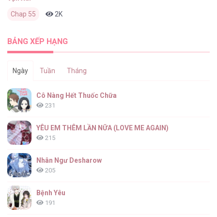
Chap 55
2K
0
3 tháng trước
BẢNG XẾP HẠNG
Ngày
Tuần
Tháng
Cô Nàng Hết Thuốc Chữa
231
YÊU EM THÊM LẦN NỮA (LOVE ME AGAIN)
215
Nhân Ngư Desharow
205
Bệnh Yêu
191