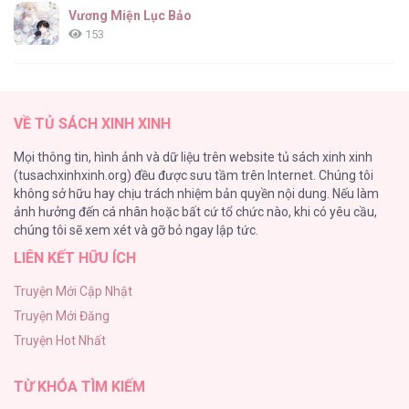
Vương Miện Lục Bảo
153
Cuộc Sống Sung Sướng Trong Tù
139
VỀ TỦ SÁCH XINH XINH
Đứa Nhỏ Không Phải Là Con Anh
Mọi thông tin, hình ảnh và dữ liệu trên website tủ sách xinh xinh
132
(tusachxinhxinh.org) đều được sưu tầm trên Internet. Chúng tôi
không sở hữu hay chịu trách nhiệm bản quyền nội dung. Nếu làm
ONESHOT CHỊCH
ảnh hưởng đến cá nhân hoặc bất cứ tổ chức nào, khi có yêu cầu,
118
chúng tôi sẽ xem xét và gỡ bỏ ngay lập tức.
LIÊN KẾT HỮU ÍCH
Kiếp Này Ta Sẽ Trở Thành Gia Chủ
118
Truyện Mới Cập Nhật
Truyện Mới Đăng
Mùa Xuân Hoa Nở
Truyện Hot Nhất
103
TỪ KHÓA TÌM KIẾM