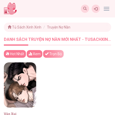
Togg
navig
Tủ Sách Xinh Xinh
Truyện Nợ Nần
DANH SÁCH TRUYỆN NỢ NẦN MỚI NHẤT - TUSACHXINHXINH (1)
Hot Nhất
Xem
Trọn Bộ
Vận Xui