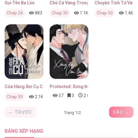
Gọi Tên Ba Lần
Chú Cá Vàng Trong Dinh Thự Orca
Chuyện Tình Tớ Và C
Chap 24
883
0
Chap 30
2 tháng trước
1.1K
0
Chap 50
2 tháng trước
1.4K
Cửa Hàng Âm Cụ Chosun
Protected: Xứng Đôi Vừa Lứa
57
0
2 tháng trước
Chap 59
2.1K
0
2 tháng trước
← TRƯỚC
SAU →
Trang 1/2
BẢNG XẾP HẠNG