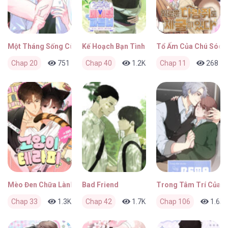
Một Tháng Sống Cùng Bias
Kế Hoạch Bạn Tình
Tổ Ấm Của Chú Sóc 
Chap 20
751
0
Chap 40
4 tuần trước
1.2K
0
Chap 11
1 tháng trước
268
Mèo Đen Chữa Lành
Bad Friend
Trong Tâm Trí Của Q
Chap 33
1.3K
0
Chap 42
1 tháng trước
1.7K
0
Chap 106
1 tháng trước
1.6K