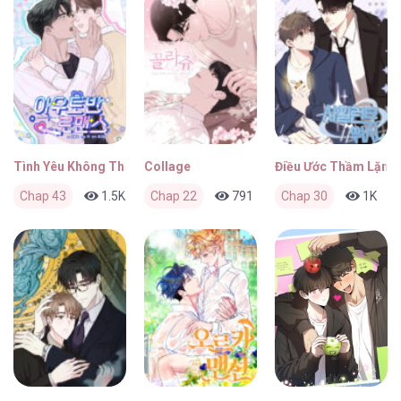
Tình Yêu Không Thể Cản Phá
Collage
Điều Ước Thầm Lặng
Chap 43
1.5K
0
Chap 22
1 tháng trước
791
0
Chap 30
1 tháng trước
1K