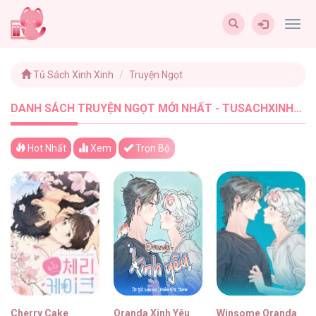
Togg
navig
Tủ Sách Xinh Xinh
Truyện Ngọt
DANH SÁCH TRUYỆN NGỌT MỚI NHẤT - TUSACHXINHXINH (30)
Hot Nhất
Xem
Trọn Bộ
Cherry Cake
Oranda Xinh Yêu
Winsome Oranda