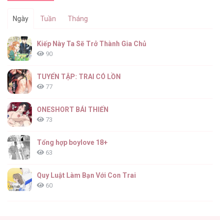
Ngày
Tuần
Tháng
Kiếp Này Ta Sẽ Trở Thành Gia Chủ
90
TUYỂN TẬP: TRAI CÓ LỒN
77
ONESHORT BÁI THIẾN
73
Tổng hợp boylove 18+
63
Quy Luật Làm Bạn Với Con Trai
60
Fan cuồng Boylove bị triệu hồi tới một thế giới lạ
57