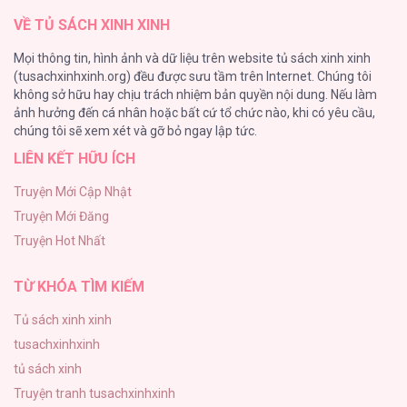
VỀ TỦ SÁCH XINH XINH
Lớ Ngớ Vớ Phải Tình Yêu
Mọi thông tin, hình ảnh và dữ liệu trên website tủ sách xinh xinh
50
(tusachxinhxinh.org) đều được sưu tầm trên Internet. Chúng tôi
không sở hữu hay chịu trách nhiệm bản quyền nội dung. Nếu làm
Tuyển Tập Manhwa Ngắn Bạo Dăm
ảnh hưởng đến cá nhân hoặc bất cứ tổ chức nào, khi có yêu cầu,
44
chúng tôi sẽ xem xét và gỡ bỏ ngay lập tức.
LIÊN KẾT HỮU ÍCH
CẨN THẬN TRĂNG TRÒN THÁNG 3 ĐẤY
43
Truyện Mới Cập Nhật
Truyện Mới Đăng
Con Tim Rung Động
Truyện Hot Nhất
41
TỪ KHÓA TÌM KIẾM
Tủ sách xinh xinh
tusachxinhxinh
tủ sách xinh
Truyện tranh tusachxinhxinh