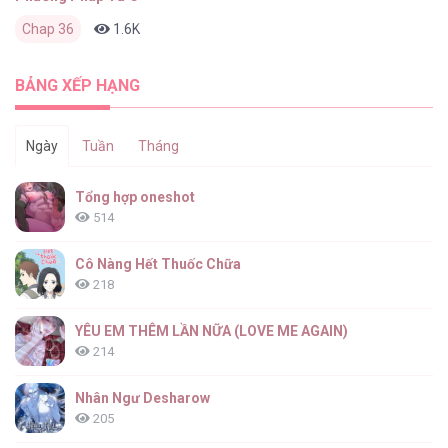
Chap 36
1.6K
0
6 tháng trước
BẢNG XẾP HẠNG
Ngày
Tuần
Tháng
Tổng hợp oneshot
514
Cô Nàng Hết Thuốc Chữa
218
YÊU EM THÊM LẦN NỮA (LOVE ME AGAIN)
214
Nhân Ngư Desharow
205