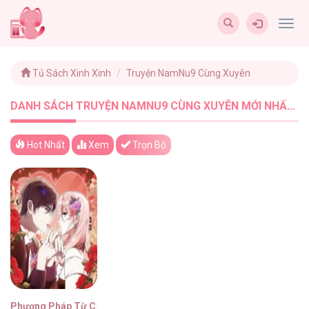
Togg
navig
Tủ Sách Xinh Xinh
Truyện NamNu9 Cùng Xuyên
DANH SÁCH TRUYỆN NAMNU9 CÙNG XUYÊN MỚI NHẤT - TUSACHXINHXINH (1)
Hot Nhất
Xem
Trọn Bộ
Phương Pháp Từ Chối Sự Ám Ảnh Của Chồng Cũ