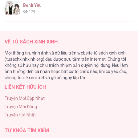
Bệnh Yêu
179
(END) Merry Marbling
150
VỀ TỦ SÁCH XINH XINH
Phế Vật Dòng Dõi Bá Tước
Mọi thông tin, hình ảnh và dữ liệu trên website tủ sách xinh xinh
135
(tusachxinhxinh.org) đều được sưu tầm trên Internet. Chúng tôi
không sở hữu hay chịu trách nhiệm bản quyền nội dung. Nếu làm
Đứa Nhỏ Không Phải Là Con Anh
ảnh hưởng đến cá nhân hoặc bất cứ tổ chức nào, khi có yêu cầu,
124
chúng tôi sẽ xem xét và gỡ bỏ ngay lập tức.
LIÊN KẾT HỮU ÍCH
Vương Miện Lục Bảo
113
Truyện Mới Cập Nhật
Truyện Mới Đăng
Mùa Xuân Hoa Nở
Truyện Hot Nhất
103
TỪ KHÓA TÌM KIẾM