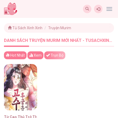
Togg
navig
Tủ Sách Xinh Xinh
Truyện Murim
DANH SÁCH TRUYỆN MURIM MỚI NHẤT - TUSACHXINHXINH (1)
Hot Nhất
Xem
Trọn Bộ
Từ Cao Thủ Trở Thành Phi Tần