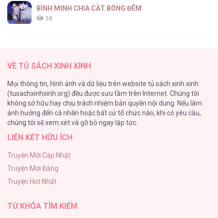
BÌNH MINH CHIA CẮT BÓNG ĐÊM
38
Thung Lũng Hẹp
27
VỀ TỦ SÁCH XINH XINH
Nuôi Vị Hôn Phu Bằng Tiền Bạc
Mọi thông tin, hình ảnh và dữ liệu trên website tủ sách xinh xinh
26
(tusachxinhxinh.org) đều được sưu tầm trên Internet. Chúng tôi
không sở hữu hay chịu trách nhiệm bản quyền nội dung. Nếu làm
Rổn Nước Lì
ảnh hưởng đến cá nhân hoặc bất cứ tổ chức nào, khi có yêu cầu,
26
chúng tôi sẽ xem xét và gỡ bỏ ngay lập tức.
LIÊN KẾT HỮU ÍCH
Tuyển Tập Manhwa Côn Trùng
26
Truyện Mới Cập Nhật
Truyện Mới Đăng
Phạm Luật
Truyện Hot Nhất
25
TỪ KHÓA TÌM KIẾM