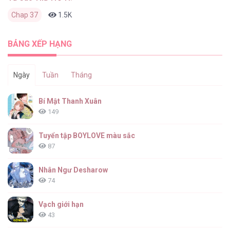
Chap 37
1.5K
1
6 tháng trước
BẢNG XẾP HẠNG
Ngày
Tuần
Tháng
Bí Mật Thanh Xuân
149
Tuyển tập BOYLOVE màu sắc
87
Nhân Ngư Desharow
74
Vạch giới hạn
43