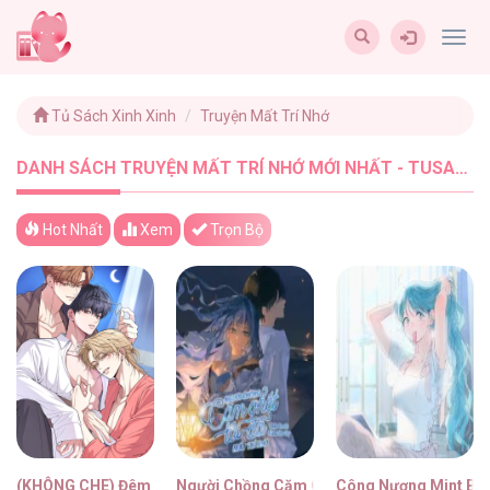
Togg
navig
Tủ Sách Xinh Xinh
Truyện Mất Trí Nhớ
DANH SÁCH TRUYỆN MẤT TRÍ NHỚ MỚI NHẤT - TUSACHXINHXINH (4)
Hot Nhất
Xem
Trọn Bộ
(KHÔNG CHE) Đêm Hồng Ân
Người Chồng Căm Ghét Tôi Đã Mất Trí Nhớ
Công Nương Mint Bé