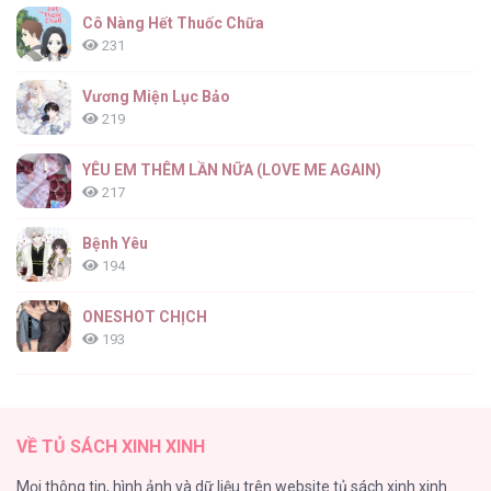
Cô Nàng Hết Thuốc Chữa
231
Vương Miện Lục Bảo
219
YÊU EM THÊM LẦN NỮA (LOVE ME AGAIN)
217
Bệnh Yêu
194
ONESHOT CHỊCH
193
Tổng hợp boylove 18+
187
VỀ TỦ SÁCH XINH XINH
Kiếp Này Ta Sẽ Trở Thành Gia Chủ
Mọi thông tin, hình ảnh và dữ liệu trên website tủ sách xinh xinh
184