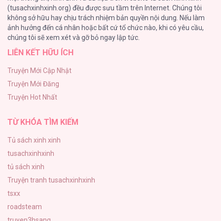
(tusachxinhxinh.org) đều được sưu tầm trên Internet. Chúng tôi
không sở hữu hay chịu trách nhiệm bản quyền nội dung. Nếu làm
Cuộc Sống Sung Sướng Trong Tù
ảnh hưởng đến cá nhân hoặc bất cứ tổ chức nào, khi có yêu cầu,
140
chúng tôi sẽ xem xét và gỡ bỏ ngay lập tức.
LIÊN KẾT HỮU ÍCH
Đứa Nhỏ Không Phải Là Con Anh
132
Truyện Mới Cập Nhật
Truyện Mới Đăng
Mùa Xuân Hoa Nở
Truyện Hot Nhất
104
TỪ KHÓA TÌM KIẾM
Tủ sách xinh xinh
tusachxinhxinh
tủ sách xinh
Truyện tranh tusachxinhxinh
tsxx
roadsteam
truyen3hsang