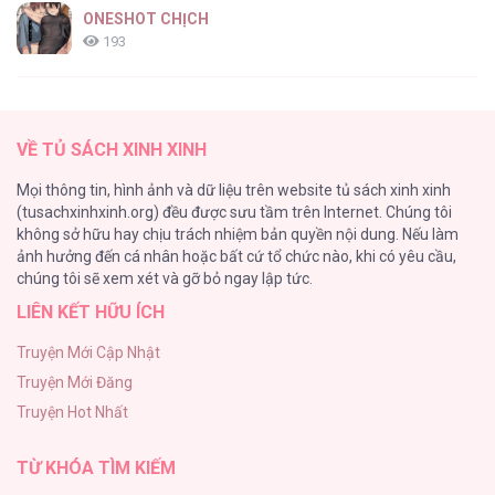
ONESHOT CHỊCH
193
Tổng hợp boylove 18+
187
VỀ TỦ SÁCH XINH XINH
Kiếp Này Ta Sẽ Trở Thành Gia Chủ
Mọi thông tin, hình ảnh và dữ liệu trên website tủ sách xinh xinh
184
(tusachxinhxinh.org) đều được sưu tầm trên Internet. Chúng tôi
không sở hữu hay chịu trách nhiệm bản quyền nội dung. Nếu làm
Cuộc Sống Sung Sướng Trong Tù
ảnh hưởng đến cá nhân hoặc bất cứ tổ chức nào, khi có yêu cầu,
140
chúng tôi sẽ xem xét và gỡ bỏ ngay lập tức.
LIÊN KẾT HỮU ÍCH
Đứa Nhỏ Không Phải Là Con Anh
132
Truyện Mới Cập Nhật
Truyện Mới Đăng
Mùa Xuân Hoa Nở
Truyện Hot Nhất
104
TỪ KHÓA TÌM KIẾM