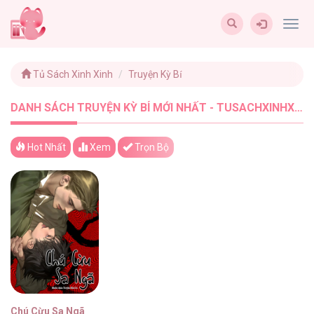
Togg
navig
Tủ Sách Xinh Xinh
Truyện Kỳ Bí
DANH SÁCH TRUYỆN KỲ BÍ MỚI NHẤT - TUSACHXINHXINH (1)
Hot Nhất
Xem
Trọn Bộ
Chú Cừu Sa Ngã