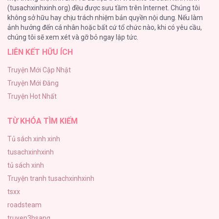
(tusachxinhxinh.org) đều được sưu tầm trên Internet. Chúng tôi
không sở hữu hay chịu trách nhiệm bản quyền nội dung. Nếu làm
Bí Mật Thanh Xuân
ảnh hưởng đến cá nhân hoặc bất cứ tổ chức nào, khi có yêu cầu,
51
chúng tôi sẽ xem xét và gỡ bỏ ngay lập tức.
LIÊN KẾT HỮU ÍCH
Ảo Mộng tình yêu
48
Truyện Mới Cập Nhật
Truyện Mới Đăng
Con Tim Rung Động
Truyện Hot Nhất
47
TỪ KHÓA TÌM KIẾM
Tủ sách xinh xinh
tusachxinhxinh
tủ sách xinh
Truyện tranh tusachxinhxinh
tsxx
roadsteam
truyen3hsang