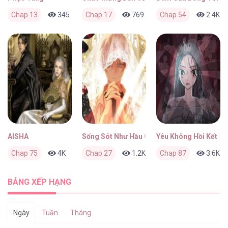
Chap 13
345
0
Chap 17
52 phút trước
769
0
Chap 54
6 tháng trước
2.4K
AISHA
Sống Sót Như Hầu Gái Trong Trò Chơi Kinh 
Yêu Không Hồi Kết
Chap 75
4K
1
Chap 27
6 tháng trước
1.2K
0
Chap 87
6 tháng trước
3.6K
BẢNG XẾP HẠNG
Ngày
Tuần
Tháng