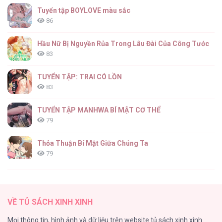
Tuyển tập BOYLOVE màu sắc
86
Hầu Nữ Bị Nguyền Rủa Trong Lâu Đài Của Công Tước
83
TUYỂN TẬP: TRAI CÓ LỒN
83
TUYỂN TẬP MANHWA BÍ MẬT CƠ THỂ
79
Thỏa Thuận Bí Mật Giữa Chúng Ta
79
Căn Nhà Của Dị Nhân
61
VỀ TỦ SÁCH XINH XINH
CẨN THẬN TRĂNG TRÒN THÁNG 3 ĐẤY
Mọi thông tin, hình ảnh và dữ liệu trên website tủ sách xinh xinh
51