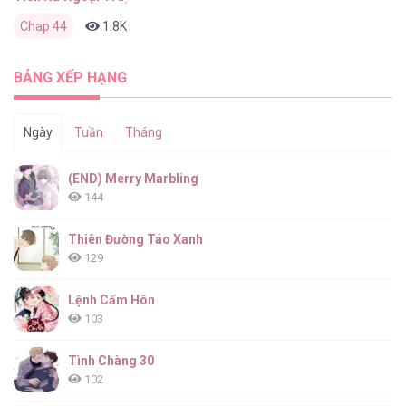
Chap 44
1.8K
0
6 tháng trước
BẢNG XẾP HẠNG
Ngày
Tuần
Tháng
(END) Merry Marbling
144
Thiên Đường Táo Xanh
129
Lệnh Cấm Hôn
103
Tình Chàng 30
102