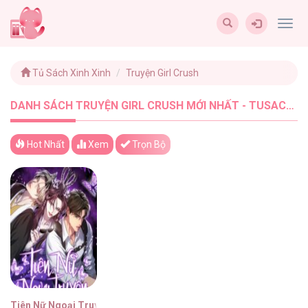
Togg
navig
Tủ Sách Xinh Xinh
Truyện Girl Crush
DANH SÁCH TRUYỆN GIRL CRUSH MỚI NHẤT - TUSACHXINHXINH (1)
Hot Nhất
Xem
Trọn Bộ
Tiên Nữ Ngoại Truyện