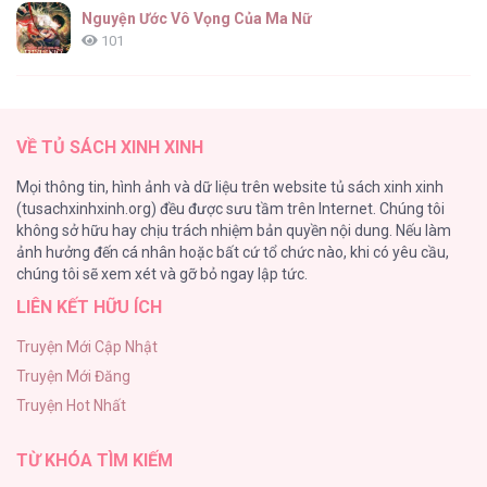
Nguyện Ước Vô Vọng Của Ma Nữ
101
Đầm Sen Héo Úa
95
VỀ TỦ SÁCH XINH XINH
Quý Cô Thế Giới Ngầm
Mọi thông tin, hình ảnh và dữ liệu trên website tủ sách xinh xinh
95
(tusachxinhxinh.org) đều được sưu tầm trên Internet. Chúng tôi
không sở hữu hay chịu trách nhiệm bản quyền nội dung. Nếu làm
Búp Măng Hư Và Đối Tác Hoàn Hảo
ảnh hưởng đến cá nhân hoặc bất cứ tổ chức nào, khi có yêu cầu,
86
chúng tôi sẽ xem xét và gỡ bỏ ngay lập tức.
LIÊN KẾT HỮU ÍCH
A Nào, Ngậm Thìa Vàng Nhé?
81
Truyện Mới Cập Nhật
Truyện Mới Đăng
Liveta
Truyện Hot Nhất
72
TỪ KHÓA TÌM KIẾM