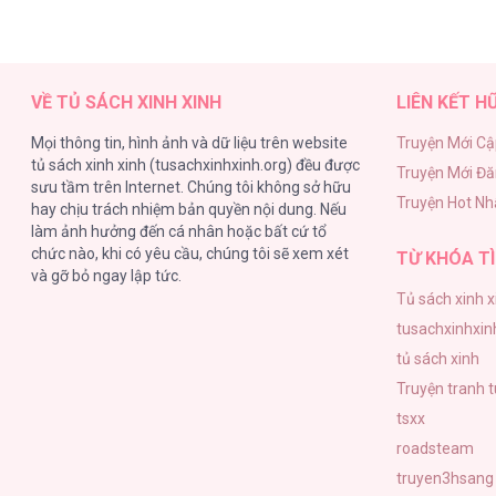
VỀ TỦ SÁCH XINH XINH
LIÊN KẾT H
Mọi thông tin, hình ảnh và dữ liệu trên website
Truyện Mới Cậ
tủ sách xinh xinh (tusachxinhxinh.org) đều được
Truyện Mới Đ
sưu tầm trên Internet. Chúng tôi không sở hữu
Truyện Hot Nh
hay chịu trách nhiệm bản quyền nội dung. Nếu
làm ảnh hưởng đến cá nhân hoặc bất cứ tổ
chức nào, khi có yêu cầu, chúng tôi sẽ xem xét
TỪ KHÓA TÌ
và gỡ bỏ ngay lập tức.
Tủ sách xinh x
tusachxinhxin
tủ sách xinh
Truyện tranh 
tsxx
roadsteam
truyen3hsang