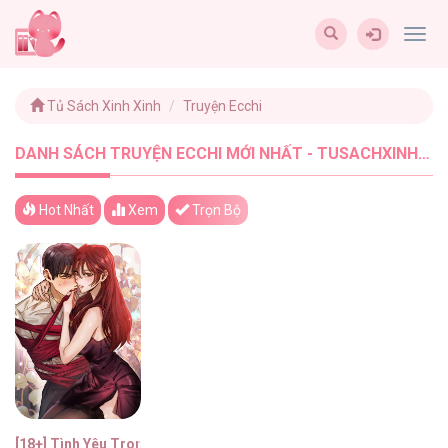
Togg
navig
Tủ Sách Xinh Xinh
Truyện Ecchi
DANH SÁCH TRUYỆN ECCHI MỚI NHẤT - TUSACHXINHXINH (1)
Hot Nhất
Xem
Trọn Bộ
[18+] Tình Yêu Trong Sáng