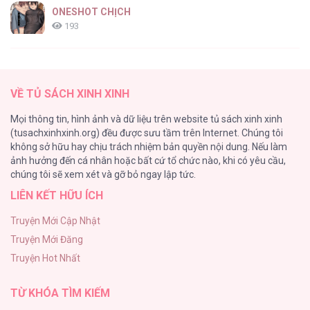
ONESHOT CHỊCH
193
Tổng hợp boylove 18+
187
VỀ TỦ SÁCH XINH XINH
Kiếp Này Ta Sẽ Trở Thành Gia Chủ
Mọi thông tin, hình ảnh và dữ liệu trên website tủ sách xinh xinh
184
(tusachxinhxinh.org) đều được sưu tầm trên Internet. Chúng tôi
không sở hữu hay chịu trách nhiệm bản quyền nội dung. Nếu làm
Cuộc Sống Sung Sướng Trong Tù
ảnh hưởng đến cá nhân hoặc bất cứ tổ chức nào, khi có yêu cầu,
140
chúng tôi sẽ xem xét và gỡ bỏ ngay lập tức.
LIÊN KẾT HỮU ÍCH
Đứa Nhỏ Không Phải Là Con Anh
132
Truyện Mới Cập Nhật
Truyện Mới Đăng
Mùa Xuân Hoa Nở
Truyện Hot Nhất
104
TỪ KHÓA TÌM KIẾM