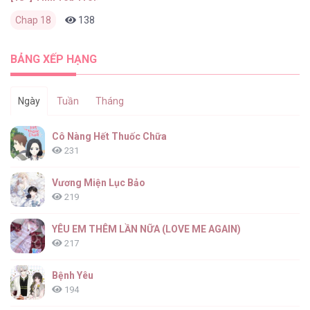
Chap 18
138
0
3 tháng trước
BẢNG XẾP HẠNG
Ngày
Tuần
Tháng
Cô Nàng Hết Thuốc Chữa
231
Vương Miện Lục Bảo
219
YÊU EM THÊM LẦN NỮA (LOVE ME AGAIN)
217
Bệnh Yêu
194