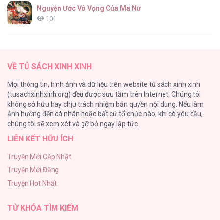
Nguyện Ước Vô Vọng Của Ma Nữ
101
Đầm Sen Héo Úa
95
VỀ TỦ SÁCH XINH XINH
Quý Cô Thế Giới Ngầm
Mọi thông tin, hình ảnh và dữ liệu trên website tủ sách xinh xinh
95
(tusachxinhxinh.org) đều được sưu tầm trên Internet. Chúng tôi
không sở hữu hay chịu trách nhiệm bản quyền nội dung. Nếu làm
Búp Măng Hư Và Đối Tác Hoàn Hảo
ảnh hưởng đến cá nhân hoặc bất cứ tổ chức nào, khi có yêu cầu,
86
chúng tôi sẽ xem xét và gỡ bỏ ngay lập tức.
LIÊN KẾT HỮU ÍCH
A Nào, Ngậm Thìa Vàng Nhé?
81
Truyện Mới Cập Nhật
Truyện Mới Đăng
Liveta
Truyện Hot Nhất
72
TỪ KHÓA TÌM KIẾM