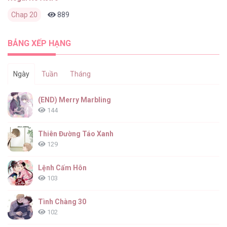
Chap 20
889
0
6 tháng trước
BẢNG XẾP HẠNG
Ngày
Tuần
Tháng
(END) Merry Marbling
144
Thiên Đường Táo Xanh
129
Lệnh Cấm Hôn
103
Tình Chàng 30
102