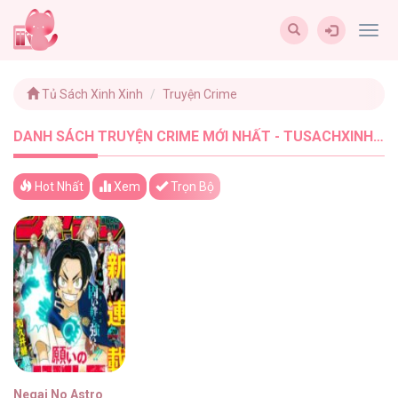
Togg
navig
Tủ Sách Xinh Xinh
Truyện Crime
DANH SÁCH TRUYỆN CRIME MỚI NHẤT - TUSACHXINHXINH (1)
Hot Nhất
Xem
Trọn Bộ
Negai No Astro