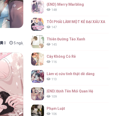
(END) Merry Marbling
148
TÔI PHẢI LÀM MỘT KẺ ĐẠI XẤU XA
147
Thiên Đường Táo Xanh
0
5 ngày trước
145
Cây Không Có Rễ
116
Làm vị cứu tinh thật dễ dàng
113
|END| Định Tên Mối Quan Hệ
109
Phạm Luật
106