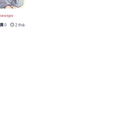
cheonpo
0
2 tháng trước