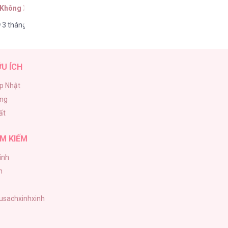
 Không Xiếc
3 tháng trước
ỮU ÍCH
p Nhật
ăng
ất
M KIẾM
inh
h
tusachxinhxinh