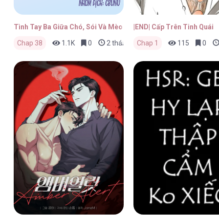
Tình Tay Ba Giữa Chó, Sói Và Mèo
|END| Cấp Trên Tinh Quái
Chap 38
1.1K
0
2 tháng trước
Chap 1
115
0