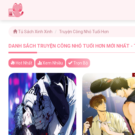
Tủ Sách Xinh Xinh
Truyện Công Nhỏ Tuổi Hơn
DANH SÁCH TRUYỆN CÔNG NHỎ TUỔI HƠN MỚI NHẤT - 
Hot Nhất
Xem
Nhiều
Trọn Bộ