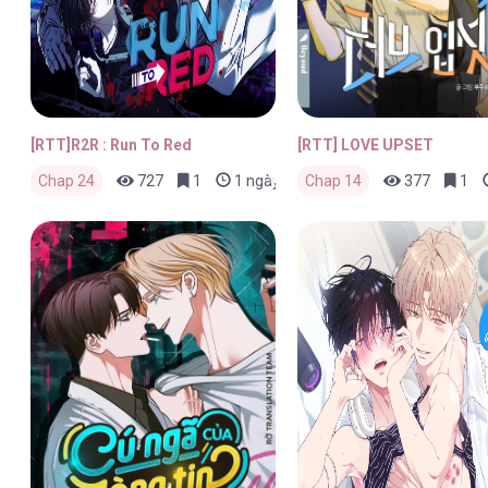
[RTT]R2R : Run To Red
[RTT] LOVE UPSET
Chap 24
727
1
1 ngày trước
Chap 14
377
1