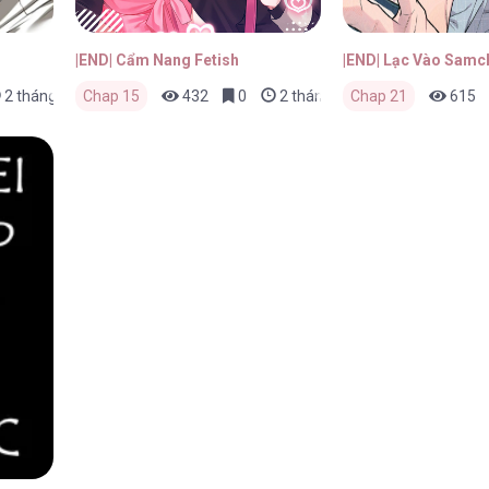
|END| Cẩm Nang Fetish
|END| Lạc Vào Sam
2 tháng trước
Chap 15
432
0
2 tháng trước
Chap 21
615