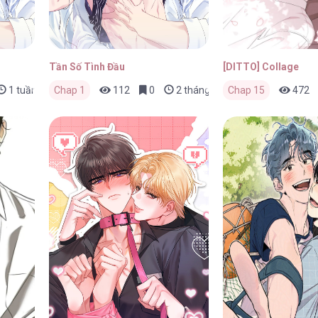
Tần Số Tình Đầu
[DITTO] Collage
1 tuần trước
Chap 1
112
0
2 tháng trước
Chap 15
472