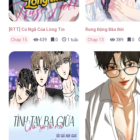
[RTT] Cú Ngã Của Lòng Tin
Rung Động Đầu Đời
Chap 15
439
0
1 tuần trước
Chap 13
389
0