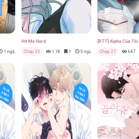
Hit Me Hard
[RTT] Alpha Của Tôi
1 ngày trước
Chap 33
1.1K
1
5 ngày trước
Chap 27
647