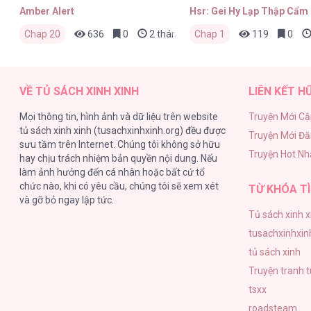
Amber Alert
Hsr: Gei Hy Lạp Thập Cẩm
Chap 20
636
0
2 tháng trước
Chap 1
119
0
VỀ TỦ SÁCH XINH XINH
LIÊN KẾT H
Mọi thông tin, hình ảnh và dữ liệu trên website
Truyện Mới Cậ
tủ sách xinh xinh (tusachxinhxinh.org) đều được
Truyện Mới Đ
sưu tầm trên Internet. Chúng tôi không sở hữu
Truyện Hot Nh
hay chịu trách nhiệm bản quyền nội dung. Nếu
làm ảnh hưởng đến cá nhân hoặc bất cứ tổ
chức nào, khi có yêu cầu, chúng tôi sẽ xem xét
TỪ KHÓA TÌ
và gỡ bỏ ngay lập tức.
Tủ sách xinh x
tusachxinhxin
tủ sách xinh
Truyện tranh 
tsxx
roadsteam