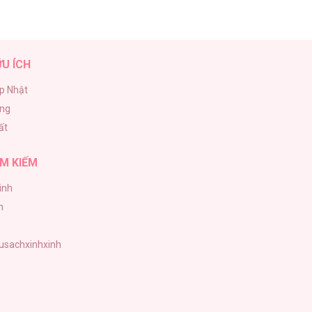
ỮU ÍCH
p Nhật
ăng
ất
M KIẾM
inh
h
tusachxinhxinh