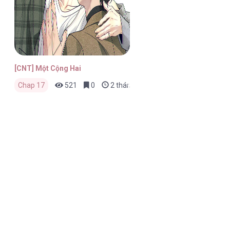
[CNT] Một Cộng Hai
Chap 17
521
0
2 tháng trước