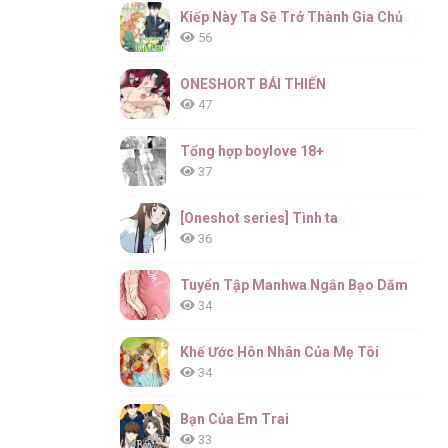
Kiếp Này Ta Sẽ Trở Thành Gia Chủ
56
ONESHORT BÁI THIẾN
47
Tổng hợp boylove 18+
37
[Oneshot series] Tình ta
36
Tuyển Tập Manhwa Ngắn Bạo Dăm
34
Khế Ước Hôn Nhân Của Mẹ Tôi
34
Bạn Của Em Trai
33