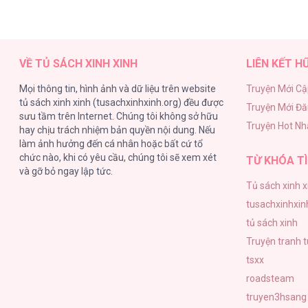
VỀ TỦ SÁCH XINH XINH
LIÊN KẾT H
Mọi thông tin, hình ảnh và dữ liệu trên website
Truyện Mới Cậ
tủ sách xinh xinh (tusachxinhxinh.org) đều được
Truyện Mới Đ
sưu tầm trên Internet. Chúng tôi không sở hữu
Truyện Hot Nh
hay chịu trách nhiệm bản quyền nội dung. Nếu
làm ảnh hưởng đến cá nhân hoặc bất cứ tổ
chức nào, khi có yêu cầu, chúng tôi sẽ xem xét
TỪ KHÓA TÌ
và gỡ bỏ ngay lập tức.
Tủ sách xinh x
tusachxinhxin
tủ sách xinh
Truyện tranh 
tsxx
roadsteam
truyen3hsang