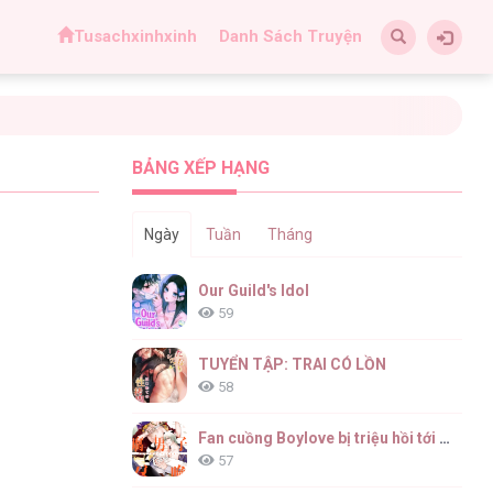
Tusachxinhxinh
Danh Sách Truyện
BẢNG XẾP HẠNG
Ngày
Tuần
Tháng
Our Guild's Idol
59
TUYỂN TẬP: TRAI CÓ LỒN
58
Fan cuồng Boylove bị triệu hồi tới một thế giới lạ
57