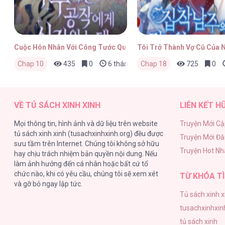
Cuộc Hôn Nhân Với Công Tước Quái Vật
Tôi Trở Thành Vợ Cũ Của
Chap 10
435
0
6 tháng trước
Chap 18
725
0
VỀ TỦ SÁCH XINH XINH
LIÊN KẾT H
Mọi thông tin, hình ảnh và dữ liệu trên website
Truyện Mới Cậ
tủ sách xinh xinh (tusachxinhxinh.org) đều được
Truyện Mới Đ
sưu tầm trên Internet. Chúng tôi không sở hữu
Truyện Hot Nh
hay chịu trách nhiệm bản quyền nội dung. Nếu
làm ảnh hưởng đến cá nhân hoặc bất cứ tổ
chức nào, khi có yêu cầu, chúng tôi sẽ xem xét
TỪ KHÓA TÌ
và gỡ bỏ ngay lập tức.
Tủ sách xinh x
tusachxinhxin
tủ sách xinh