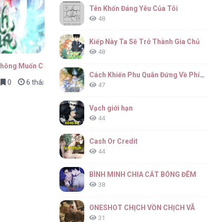
Tên Khốn Đáng Yêu Của Tôi
48
Kiếp Này Ta Sẽ Trở Thành Gia Chủ
48
Không Muốn Chết
Cách Khiến Phu Quân Đứng Về Phía Tôi
0
6 tháng trước
47
Vạch giới hạn
44
Cash Or Credit
44
BÌNH MINH CHIA CẮT BÓNG ĐÊM
38
ONESHOT CHỊCH VỒN CHỊCH VÃ
31