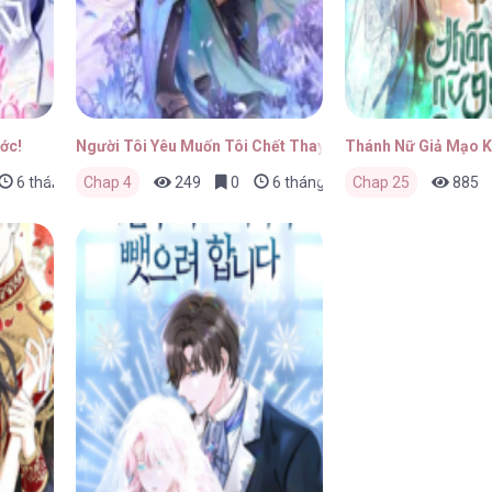
ớc!
Người Tôi Yêu Muốn Tôi Chết Thay Cho Em Gái Tôi
Thánh Nữ Giả Mạo 
6 tháng trước
Chap 4
249
0
6 tháng trước
Chap 25
885