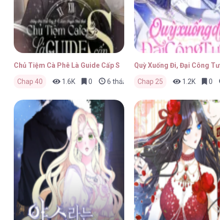
Chủ Tiệm Cà Phê Là Guide Cấp S
Quỳ Xuống Đi, Đại Công Tư
Chap 40
1.6K
0
6 tháng trước
Chap 25
1.2K
0