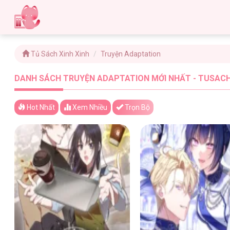
Tủ Sách Xinh Xinh
Truyện Adaptation
DANH SÁCH TRUYỆN ADAPTATION MỚI NHẤT - TUSACH
Hot Nhất
Xem
Nhiều
Trọn Bộ