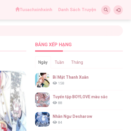
Tusachxinhxinh
Danh Sách Truyện
BẢNG XẾP HẠNG
Ngày
Tuần
Tháng
Bí Mật Thanh Xuân
158
Tuyển tập BOYLOVE màu sắc
88
Nhân Ngư Desharow
84