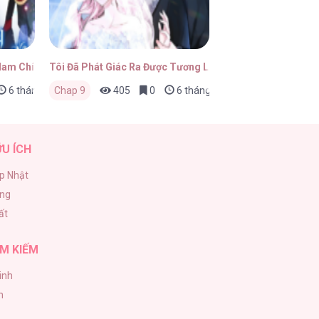
 Nam Chính Ám Ảnh
Tôi Đã Phát Giác Ra Được Tương Lai Bi Thảm Của Chính 
6 tháng trước
Chap 9
405
0
6 tháng trước
ỮU ÍCH
p Nhật
ăng
ất
M KIẾM
inh
h