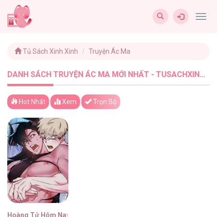
Togg
navig
Tủ Sách Xinh Xinh
Truyện Ác Ma
DANH SÁCH TRUYỆN ÁC MA MỚI NHẤT - TUSACHXINHXINH (1)
Hot Nhất
Xem
Trọn Bộ
Hoàng Tử Hôm Nay Ngài Đã Được Lấp Đầy Chưa