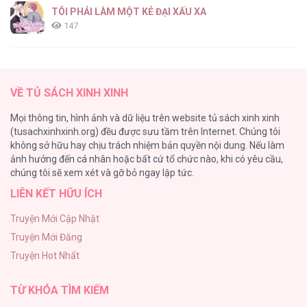
TÔI PHẢI LÀM MỘT KẺ ĐẠI XẤU XA
147
Thiên Đường Táo Xanh
145
VỀ TỦ SÁCH XINH XINH
Cây Không Có Rễ
Mọi thông tin, hình ảnh và dữ liệu trên website tủ sách xinh xinh
116
(tusachxinhxinh.org) đều được sưu tầm trên Internet. Chúng tôi
không sở hữu hay chịu trách nhiệm bản quyền nội dung. Nếu làm
Làm vị cứu tinh thật dễ dàng
ảnh hưởng đến cá nhân hoặc bất cứ tổ chức nào, khi có yêu cầu,
113
chúng tôi sẽ xem xét và gỡ bỏ ngay lập tức.
LIÊN KẾT HỮU ÍCH
|END| Định Tên Mối Quan Hệ
109
Truyện Mới Cập Nhật
Truyện Mới Đăng
Phạm Luật
Truyện Hot Nhất
106
TỪ KHÓA TÌM KIẾM