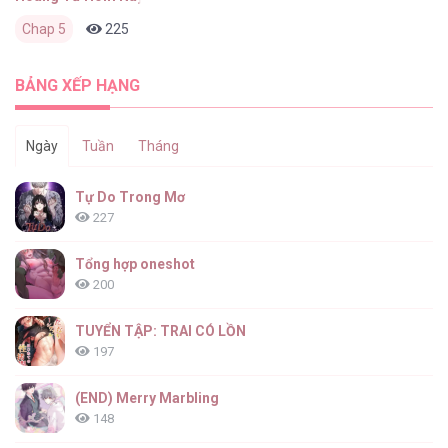
Chap 5
225
0
3 tháng trước
BẢNG XẾP HẠNG
Ngày
Tuần
Tháng
Tự Do Trong Mơ
227
Tổng hợp oneshot
200
TUYỂN TẬP: TRAI CÓ LỒN
197
(END) Merry Marbling
148