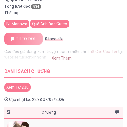
Tổng lượt đọc
534
Thể loại:
BL Manhwa
Quả Anh Đào Cuteo
THEO DÕI
·
0
theo dõi
Các đọc giả đang xem truyện tranh miễn phí
Thế Giới Của Tôi
tại
website tusachxinhxinh
— Xem Thêm —
DANH SÁCH CHƯƠNG
Xem Từ Đầu
Cập nhật lúc 22:38 07/05/2026.
Chương