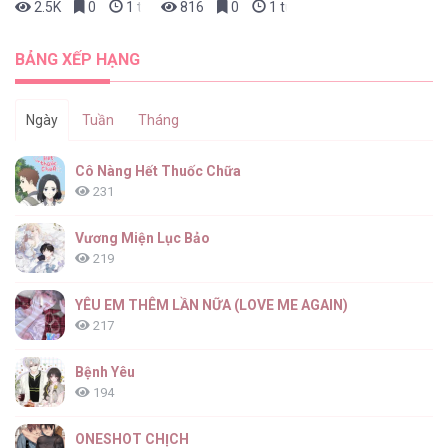
2.5K
0
1 tuần trước
816
0
1 tuần trước
Thế Giới Của Tôi [...] – Chap 02
BẢNG XẾP HẠNG
Ngày
Tuần
Tháng
Thế Giới Của Tôi [...] – Chap 01
Cô Nàng Hết Thuốc Chữa
231
Vương Miện Lục Bảo
219
Thế Giới Của Tôi [...] – Chap 00
YÊU EM THÊM LẦN NỮA (LOVE ME AGAIN)
217
Bệnh Yêu
194
ONESHOT CHỊCH