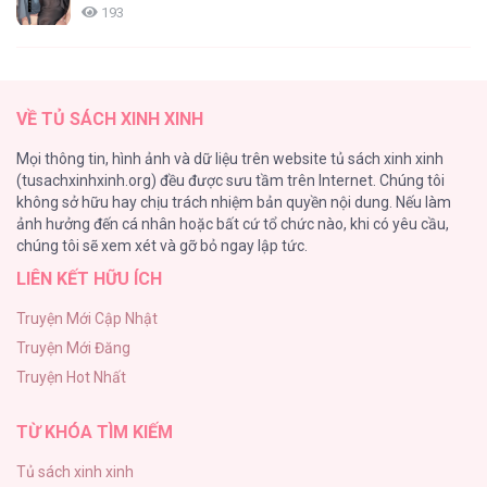
193
Tổng hợp boylove 18+
187
VỀ TỦ SÁCH XINH XINH
Kiếp Này Ta Sẽ Trở Thành Gia Chủ
Mọi thông tin, hình ảnh và dữ liệu trên website tủ sách xinh xinh
184
(tusachxinhxinh.org) đều được sưu tầm trên Internet. Chúng tôi
không sở hữu hay chịu trách nhiệm bản quyền nội dung. Nếu làm
Cuộc Sống Sung Sướng Trong Tù
ảnh hưởng đến cá nhân hoặc bất cứ tổ chức nào, khi có yêu cầu,
140
chúng tôi sẽ xem xét và gỡ bỏ ngay lập tức.
LIÊN KẾT HỮU ÍCH
Đứa Nhỏ Không Phải Là Con Anh
132
Truyện Mới Cập Nhật
Truyện Mới Đăng
Mùa Xuân Hoa Nở
Truyện Hot Nhất
104
TỪ KHÓA TÌM KIẾM
Tủ sách xinh xinh