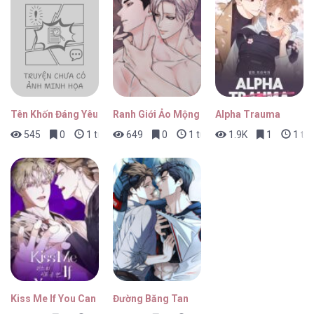
Thế Giới Của Tôi [...] – Chap 05
Tên Khốn Đáng Yêu Của Tôi
Ranh Giới Ảo Mộng
Alpha Trauma
545
0
1 tuần trước
649
0
1 tuần trước
1.9K
1
1 tu
Thế Giới Của Tôi [...] – Chap 04
Thế Giới Của Tôi [...] – Chap 03
Kiss Me If You Can
Đường Băng Tan