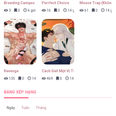
Breeding Campus
Purrfect Choice
Mouse Trap (Không 
3
0
6 giờ trước
16
0
14 giờ trước
61
0
14 giờ
Thanh Xuân Ngọt Ngào [...] – Chap 1
Revenge
Cách Giết Một Vị Thân
135
0
14 giờ trước
469
0
14 giờ trước
BẢNG XẾP HẠNG
Ngày
Tuần
Tháng