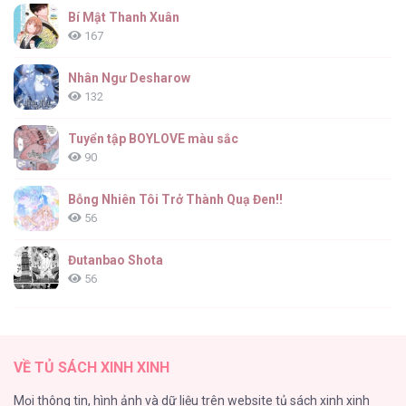
Bí Mật Thanh Xuân
167
Nhân Ngư Desharow
132
Tuyển tập BOYLOVE màu sắc
90
Bỗng Nhiên Tôi Trở Thành Quạ Đen!!
56
Đutanbao Shota
56
Tên Khốn Đáng Yêu Của Tôi
55
VỀ TỦ SÁCH XINH XINH
Kiếp Này Ta Sẽ Trở Thành Gia Chủ
Mọi thông tin, hình ảnh và dữ liệu trên website tủ sách xinh xinh
54