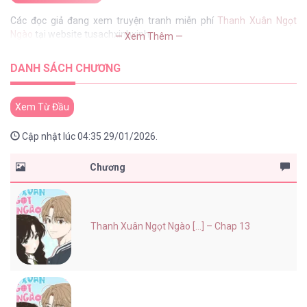
Các đọc giả đang xem truyện tranh miễn phí
Thanh Xuân Ngọt
Ngào
tại website tusachxinhxinh
— Xem Thêm —
DANH SÁCH CHƯƠNG
Xem Từ Đầu
Cập nhật lúc 04:35 29/01/2026.
Chương
Thanh Xuân Ngọt Ngào [...] – Chap 13