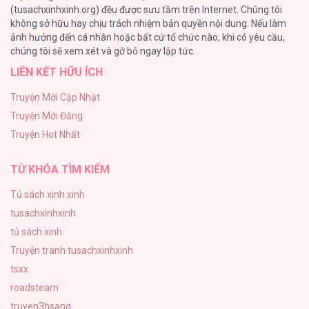
(tusachxinhxinh.org) đều được sưu tầm trên Internet. Chúng tôi
không sở hữu hay chịu trách nhiệm bản quyền nội dung. Nếu làm
Một Đêm Nọ Đột Nhiên Yandere Tới!
ảnh hưởng đến cá nhân hoặc bất cứ tổ chức nào, khi có yêu cầu,
51
chúng tôi sẽ xem xét và gỡ bỏ ngay lập tức.
LIÊN KẾT HỮU ÍCH
Cách Khiến Phu Quân Đứng Về Phía Tôi
48
Truyện Mới Cập Nhật
Truyện Mới Đăng
ONESHOT CHỊCH VỒN CHỊCH VÃ
Truyện Hot Nhất
47
TỪ KHÓA TÌM KIẾM
Tủ sách xinh xinh
tusachxinhxinh
tủ sách xinh
Truyện tranh tusachxinhxinh
tsxx
roadsteam
truyen3hsang