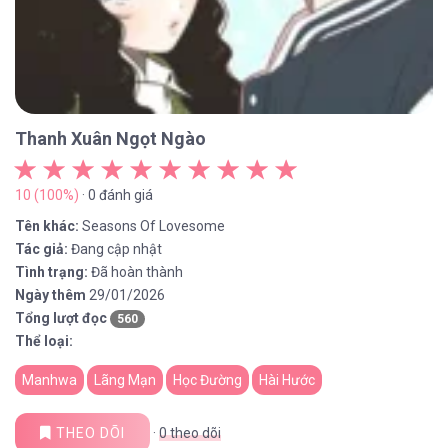
Thanh Xuân Ngọt Ngào
10 (100%)
· 0 đánh giá
Tên khác:
Seasons Of Lovesome
Tác giả:
Đang cập nhật
Tình trạng:
Đã hoàn thành
Ngày thêm
29/01/2026
Tổng lượt đọc
560
Thể loại:
Manhwa
Lãng Mạn
Học Đường
Hài Hước
THEO DÕI
·
0
theo dõi