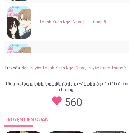
Thanh Xuân Ngọt Ngào [...] – Chap 8
Thanh Xuân Ngọt Ngào [...] – Chap 7
Từ khóa:
đọc truyện Thanh Xuân Ngọt Ngào
,
truyện tranh Thanh Xuâ
Tổng lượt
xem
,
thích
,
theo dõi
,
đánh giá
và
bình luận
của tất cả các
chương.
Thanh Xuân Ngọt Ngào [...] – Chap 6
560
TRUYỆN LIÊN QUAN