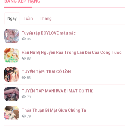
BẢNG XẾP HẠNG
Ngày
Tuần
Tháng
Tuyển tập BOYLOVE màu sắc
86
Hầu Nữ Bị Nguyền Rủa Trong Lâu Đài Của Công Tước
83
TUYỂN TẬP: TRAI CÓ LỒN
83
TUYỂN TẬP MANHWA BÍ MẬT CƠ THỂ
79
Thỏa Thuận Bí Mật Giữa Chúng Ta
79