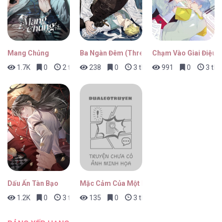
Mang Chủng
Ba Ngàn Đêm (Three Thousand Night)
Chạm Vào Giai Điệu
1.7K
0
2 tháng trước
238
0
3 tháng trước
991
0
3 thá
Dấu Ấn Tàn Bạo
Mặc Cảm Của Một Idol Thất Bại
1.2K
0
3 tháng trước
135
0
3 tháng trước