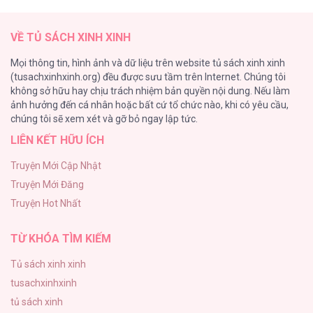
Căn Nhà Của Dị Nhân
61
VỀ TỦ SÁCH XINH XINH
CẨN THẬN TRĂNG TRÒN THÁNG 3 ĐẤY
Mọi thông tin, hình ảnh và dữ liệu trên website tủ sách xinh xinh
51
(tusachxinhxinh.org) đều được sưu tầm trên Internet. Chúng tôi
không sở hữu hay chịu trách nhiệm bản quyền nội dung. Nếu làm
Bí Mật Thanh Xuân
ảnh hưởng đến cá nhân hoặc bất cứ tổ chức nào, khi có yêu cầu,
51
chúng tôi sẽ xem xét và gỡ bỏ ngay lập tức.
LIÊN KẾT HỮU ÍCH
Ảo Mộng tình yêu
48
Truyện Mới Cập Nhật
Truyện Mới Đăng
Con Tim Rung Động
Truyện Hot Nhất
47
TỪ KHÓA TÌM KIẾM
Tủ sách xinh xinh
tusachxinhxinh
tủ sách xinh