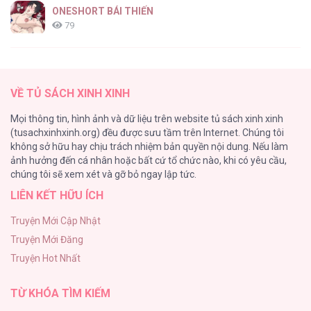
ONESHORT BÁI THIẾN
79
Tổng hợp boylove 18+
75
VỀ TỦ SÁCH XINH XINH
TUYỂN TẬP MANHWA BÍ MẬT CƠ THỂ
Mọi thông tin, hình ảnh và dữ liệu trên website tủ sách xinh xinh
72
(tusachxinhxinh.org) đều được sưu tầm trên Internet. Chúng tôi
không sở hữu hay chịu trách nhiệm bản quyền nội dung. Nếu làm
Hầu Nữ Bị Nguyền Rủa Trong Lâu Đài Của Công Tước
ảnh hưởng đến cá nhân hoặc bất cứ tổ chức nào, khi có yêu cầu,
68
chúng tôi sẽ xem xét và gỡ bỏ ngay lập tức.
LIÊN KẾT HỮU ÍCH
CẨN THẬN TRĂNG TRÒN THÁNG 3 ĐẤY
51
Truyện Mới Cập Nhật
Truyện Mới Đăng
Tuyển Tập Manhwa Ngắn Bạo Dăm
Truyện Hot Nhất
49
TỪ KHÓA TÌM KIẾM