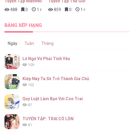
Tuyển Tập Manhwa Ngắn Bạo Dăm
Tuyển Tập Thế Giới ABO
488
0
1 ngày trước
859
0
1 ngày trước
BẢNG XẾP HẠNG
Ngày
Tuần
Tháng
Lớ Ngớ Vớ Phải Tình Yêu
109
Kiếp Này Ta Sẽ Trở Thành Gia Chủ
102
Quy Luật Làm Bạn Với Con Trai
87
TUYỂN TẬP: TRAI CÓ LỒN
81