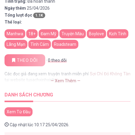
Tình trạng:
Đã hoàn thành
Ngày thêm
25/04/2026
Tổng lượt đọc
1.1K
Thể loại:
Manhwa
18+
Đam Mỹ
Truyện Màu
Boylove
Kịch Tính
Lãng Mạn
Tình Cảm
Roadsteam
THEO DÕI
·
0
theo dõi
Các đọc giả đang xem truyện tranh miễn phí
Sợi Chỉ Đỏ Không Tàn
tại website tusachxinhxinh
— Xem Thêm —
DANH SÁCH CHƯƠNG
Xem Từ Đầu
Cập nhật lúc 10:17 25/04/2026.