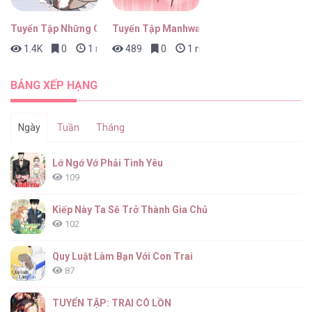
Tuyển Tập Những Con Bot Dâm Múp Rụp
Tuyển Tập Manhwa Ngắn Bạo Dăm
1.4K
0
1 ngày trước
489
0
1 ngày trước
Sợi Chỉ Đỏ Không Tàn [...] – Chap 24
BẢNG XẾP HẠNG
Ngày
Tuần
Tháng
Sợi Chỉ Đỏ Không Tàn [...] – Chap 23
Lớ Ngớ Vớ Phải Tình Yêu
109
Kiếp Này Ta Sẽ Trở Thành Gia Chủ
102
Sợi Chỉ Đỏ Không Tàn [...] – Chap 22
Quy Luật Làm Bạn Với Con Trai
87
TUYỂN TẬP: TRAI CÓ LỒN