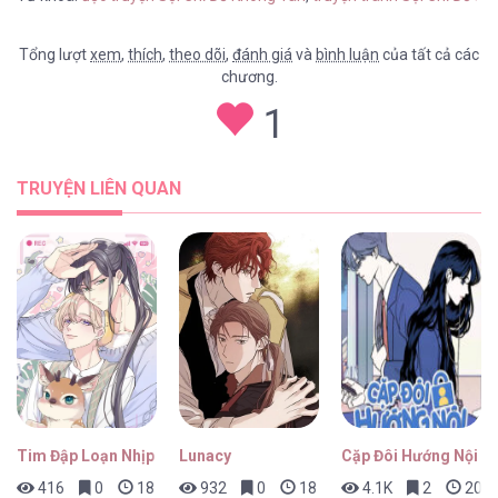
Tổng lượt
xem
,
thích
,
theo dõi
,
đánh giá
và
bình luận
của tất cả các
chương.
Sợi Chỉ Đỏ Không Tàn [...] – Chap 31
1
TRUYỆN LIÊN QUAN
Sợi Chỉ Đỏ Không Tàn [...] – Chap 30
Sợi Chỉ Đỏ Không Tàn [...] – Chap 29
Tim Đập Loạn Nhịp
Lunacy
Cặp Đôi Hướng Nội
416
0
18 giờ trước
932
0
18 giờ trước
4.1K
2
20 gi