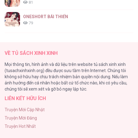
81
Sợi Chỉ Đỏ Không Tàn [...] – Chap 21
ONESHORT BÁI THIẾN
79
Tổng hợp boylove 18+
75
Sợi Chỉ Đỏ Không Tàn [...] – Chap 20
VỀ TỦ SÁCH XINH XINH
TUYỂN TẬP MANHWA BÍ MẬT CƠ THỂ
Mọi thông tin, hình ảnh và dữ liệu trên website tủ sách xinh xinh
72
(tusachxinhxinh.org) đều được sưu tầm trên Internet. Chúng tôi
không sở hữu hay chịu trách nhiệm bản quyền nội dung. Nếu làm
Hầu Nữ Bị Nguyền Rủa Trong Lâu Đài Của Công Tước
ảnh hưởng đến cá nhân hoặc bất cứ tổ chức nào, khi có yêu cầu,
68
Sợi Chỉ Đỏ Không Tàn [...] – Chap 19
chúng tôi sẽ xem xét và gỡ bỏ ngay lập tức.
LIÊN KẾT HỮU ÍCH
CẨN THẬN TRĂNG TRÒN THÁNG 3 ĐẤY
51
Truyện Mới Cập Nhật
Truyện Mới Đăng
Tuyển Tập Manhwa Ngắn Bạo Dăm
Truyện Hot Nhất
49
Sợi Chỉ Đỏ Không Tàn [...] – Chap 18