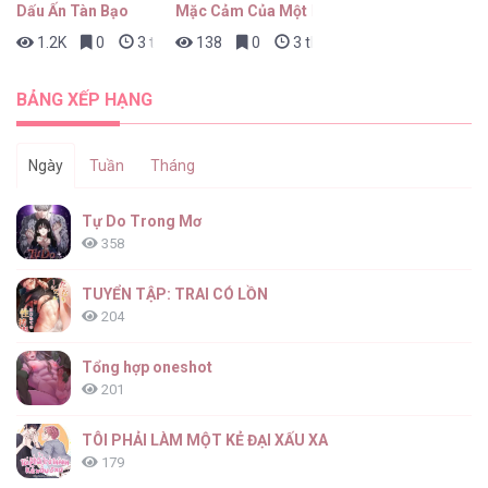
Dấu Ấn Tàn Bạo
Mặc Cảm Của Một Idol Thất Bại
1.2K
0
3 tháng trước
138
0
3 tháng trước
BẢNG XẾP HẠNG
Ngày
Tuần
Tháng
Tự Do Trong Mơ
358
TUYỂN TẬP: TRAI CÓ LỒN
204
Tổng hợp oneshot
201
TÔI PHẢI LÀM MỘT KẺ ĐẠI XẤU XA
179