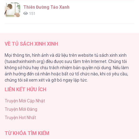
Thiên Đường Táo Xanh
151
(END) Merry Marbling
149
VỀ TỦ SÁCH XINH XINH
Cây Không Có Rễ
Mọi thông tin, hình ảnh và dữ liệu trên website tủ sách xinh xinh
140
(tusachxinhxinh.org) đều được sưu tầm trên Internet. Chúng tôi
không sở hữu hay chịu trách nhiệm bản quyền nội dung. Nếu làm
Phạm Luật
ảnh hưởng đến cá nhân hoặc bất cứ tổ chức nào, khi có yêu cầu,
123
chúng tôi sẽ xem xét và gỡ bỏ ngay lập tức.
LIÊN KẾT HỮU ÍCH
Làm vị cứu tinh thật dễ dàng
113
Truyện Mới Cập Nhật
Truyện Mới Đăng
|END| Định Tên Mối Quan Hệ
Truyện Hot Nhất
109
TỪ KHÓA TÌM KIẾM