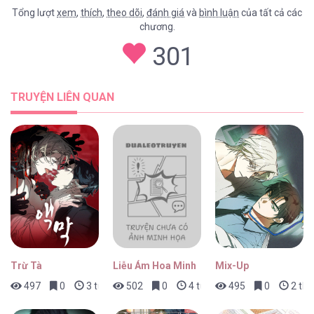
Tổng lượt
xem
,
thích
,
theo dõi
,
đánh giá
và
bình luận
của tất cả các
chương.
Rung Chuông Đi [...] – Chap 3
301
TRUYỆN LIÊN QUAN
Rung Chuông Đi [...] – Chap 2
Rung Chuông Đi [...] – Chap 1
Trừ Tà
Liễu Ám Hoa Minh
Mix-Up
497
0
3 tuần trước
502
0
4 tuần trước
495
0
2 thá