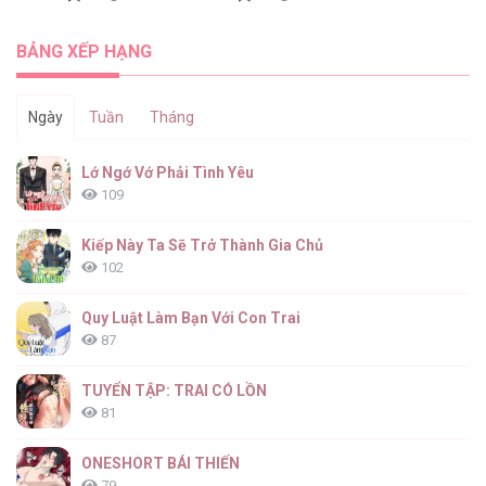
Red Shirt [...] – Chap 43
BẢNG XẾP HẠNG
Ngày
Tuần
Tháng
Red Shirt [...] – Chap 42
Lớ Ngớ Vớ Phải Tình Yêu
109
Kiếp Này Ta Sẽ Trở Thành Gia Chủ
102
Red Shirt [...] – Chap 41
Quy Luật Làm Bạn Với Con Trai
87
TUYỂN TẬP: TRAI CÓ LỒN
81
Red Shirt [...] – Chap 40
ONESHORT BÁI THIẾN
79