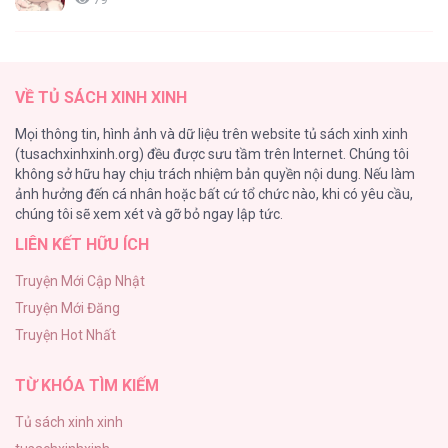
Tổng hợp boylove 18+
75
Red Shirt [...] – Chap 39
VỀ TỦ SÁCH XINH XINH
TUYỂN TẬP MANHWA BÍ MẬT CƠ THỂ
Mọi thông tin, hình ảnh và dữ liệu trên website tủ sách xinh xinh
72
(tusachxinhxinh.org) đều được sưu tầm trên Internet. Chúng tôi
không sở hữu hay chịu trách nhiệm bản quyền nội dung. Nếu làm
Hầu Nữ Bị Nguyền Rủa Trong Lâu Đài Của Công Tước
ảnh hưởng đến cá nhân hoặc bất cứ tổ chức nào, khi có yêu cầu,
68
Red Shirt [...] – Chap 38
chúng tôi sẽ xem xét và gỡ bỏ ngay lập tức.
LIÊN KẾT HỮU ÍCH
CẨN THẬN TRĂNG TRÒN THÁNG 3 ĐẤY
51
Truyện Mới Cập Nhật
Truyện Mới Đăng
Tuyển Tập Manhwa Ngắn Bạo Dăm
Truyện Hot Nhất
49
Red Shirt [...] – Chap 37
TỪ KHÓA TÌM KIẾM
Tủ sách xinh xinh