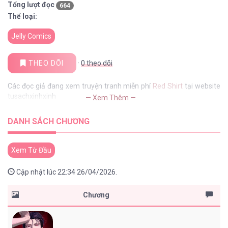
Tổng lượt đọc
664
Thể loại:
Jelly Comics
THEO DÕI
·
0
theo dõi
Các đọc giả đang xem truyện tranh miễn phí
Red Shirt
tại website
tusachxinhxinh
— Xem Thêm —
DANH SÁCH CHƯƠNG
Xem Từ Đầu
Cập nhật lúc 22:34 26/04/2026.
Chương