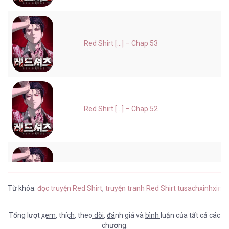
Red Shirt [...] – Chap 53
Red Shirt [...] – Chap 52
Red Shirt [...] – Chap 51
Từ khóa:
đọc truyện Red Shirt
,
truyện tranh Red Shirt tusachxinhxinh
,
Tổng lượt
xem
,
thích
,
theo dõi
,
đánh giá
và
bình luận
của tất cả các
chương.