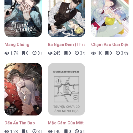
R2R: Run To Red [...] – Chap 1
Mang Chủng
Ba Ngàn Đêm (Three Thousand Night)
Chạm Vào Giai Điệu
1.7K
0
3 tháng trước
245
0
3 tháng trước
1K
0
3 thán
Dấu Ấn Tàn Bạo
Mặc Cảm Của Một Idol Thất Bại
1.2K
0
3 tháng trước
140
0
3 tháng trước