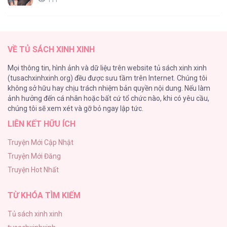
[RTT] Hồi Ức Cuối Cùng
107
VỀ TỦ SÁCH XINH XINH
Tự Do Trong Mơ
Mọi thông tin, hình ảnh và dữ liệu trên website tủ sách xinh xinh
98
(tusachxinhxinh.org) đều được sưu tầm trên Internet. Chúng tôi
không sở hữu hay chịu trách nhiệm bản quyền nội dung. Nếu làm
TUYỂN TẬP: TRAI CÓ LỒN
ảnh hưởng đến cá nhân hoặc bất cứ tổ chức nào, khi có yêu cầu,
92
chúng tôi sẽ xem xét và gỡ bỏ ngay lập tức.
LIÊN KẾT HỮU ÍCH
Kiếp Này Ta Sẽ Trở Thành Gia Chủ
91
Truyện Mới Cập Nhật
Truyện Mới Đăng
Vết Tích Của Ánh Dương
Truyện Hot Nhất
89
TỪ KHÓA TÌM KIẾM
Tủ sách xinh xinh