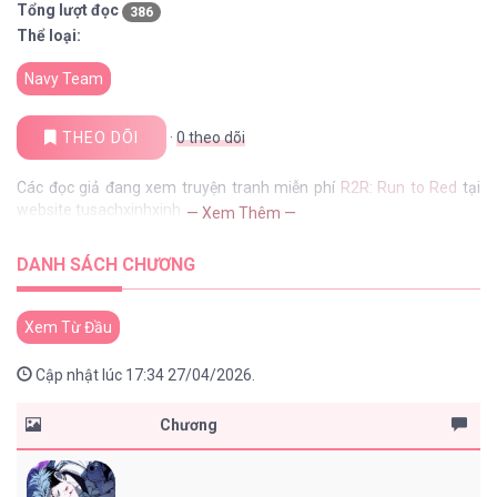
Tổng lượt đọc
386
Thể loại:
Navy Team
THEO DÕI
·
0
theo dõi
Các đọc giả đang xem truyện tranh miễn phí
R2R: Run to Red
tại
website tusachxinhxinh
— Xem Thêm —
DANH SÁCH CHƯƠNG
Xem Từ Đầu
Cập nhật lúc 17:34 27/04/2026.
Chương