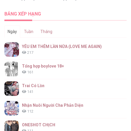
BẢNG XẾP HẠNG
Ngày
Tuần
Tháng
YÊU EM THÊM LẦN NỮA (LOVE ME AGAIN)
217
Tổng hợp boylove 18+
161
Trai Có Lồn
141
Nhận Nuôi Người Cha Phản Diện
112
ONESHOT CHỊCH
111