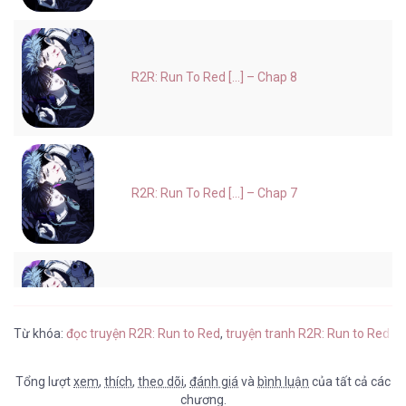
R2R: Run To Red [...] – Chap 8
R2R: Run To Red [...] – Chap 7
R2R: Run To Red [...] – Chap 6
Từ khóa:
đọc truyện R2R: Run to Red
,
truyện tranh R2R: Run to Red t
Tổng lượt
xem
,
thích
,
theo dõi
,
đánh giá
và
bình luận
của tất cả các
chương.