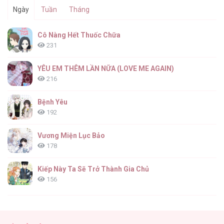
Ngày
Tuần
Tháng
Quý Cô Black U Sầu [...] – Chap 39
Cô Nàng Hết Thuốc Chữa
231
YÊU EM THÊM LẦN NỮA (LOVE ME AGAIN)
216
Quý Cô Black U Sầu [...] – Chap 38
Bệnh Yêu
192
Vương Miện Lục Bảo
178
Quý Cô Black U Sầu [...] – Chap 37
Kiếp Này Ta Sẽ Trở Thành Gia Chủ
156
ONESHOT CHỊCH
154
Quý Cô Black U Sầu [...] – Chap 36