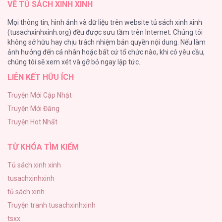
VỀ TỦ SÁCH XINH XINH
Cuộc Sống Sung Sướng Trong Tù
Mọi thông tin, hình ảnh và dữ liệu trên website tủ sách xinh xinh
139
(tusachxinhxinh.org) đều được sưu tầm trên Internet. Chúng tôi
không sở hữu hay chịu trách nhiệm bản quyền nội dung. Nếu làm
Tổng hợp boylove 18+
ảnh hưởng đến cá nhân hoặc bất cứ tổ chức nào, khi có yêu cầu,
135
Quý Cô Black U Sầu [...] – Chap 35
chúng tôi sẽ xem xét và gỡ bỏ ngay lập tức.
LIÊN KẾT HỮU ÍCH
Đứa Nhỏ Không Phải Là Con Anh
132
Truyện Mới Cập Nhật
Truyện Mới Đăng
Mùa Xuân Hoa Nở
Truyện Hot Nhất
104
Quý Cô Black U Sầu [...] – Chap 34
TỪ KHÓA TÌM KIẾM
Tủ sách xinh xinh
tusachxinhxinh
Quý Cô Black U Sầu [...] – Chap 33
tủ sách xinh
Truyện tranh tusachxinhxinh
tsxx