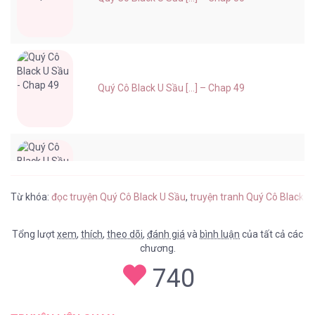
Quý Cô Black U Sầu [...] – Chap 49
Quý Cô Black U Sầu [...] – Chap 48
Từ khóa:
đọc truyện Quý Cô Black U Sầu
,
truyện tranh Quý Cô Black U
Tổng lượt
xem
,
thích
,
theo dõi
,
đánh giá
và
bình luận
của tất cả các
chương.
Quý Cô Black U Sầu [...] – Chap 47
740