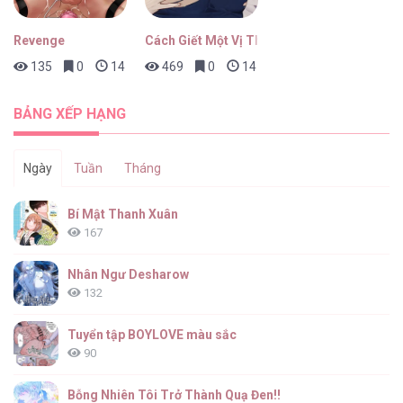
Revenge
Cách Giết Một Vị Thân
135
0
14 giờ trước
469
0
14 giờ trước
Passion [...] – Chap 123
BẢNG XẾP HẠNG
Ngày
Tuần
Tháng
Passion [...] – Chap 122
Bí Mật Thanh Xuân
167
Nhân Ngư Desharow
132
Passion [...] – Chap 121
Tuyển tập BOYLOVE màu sắc
90
Bỗng Nhiên Tôi Trở Thành Quạ Đen!!