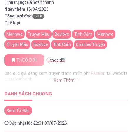
Tình trạng:
Đã hoàn thành
Ngày thêm
16/04/2026
Tổng lượt đọc
5.4K
Thể loại:
Manhwa
Truyện Màu
Boylove
Tình Cảm
Manhwa
Truyện Màu
Boylove
Tình Cảm
Dưa Leo Truyện
THEO DÕI
·
1
theo dõi
Các đọc giả đang xem truyện tranh miễn phí
Passion
tại website
tusachxinhxinh
— Xem Thêm —
DANH SÁCH CHƯƠNG
Xem Từ Đầu
Cập nhật lúc 22:31 07/07/2026.