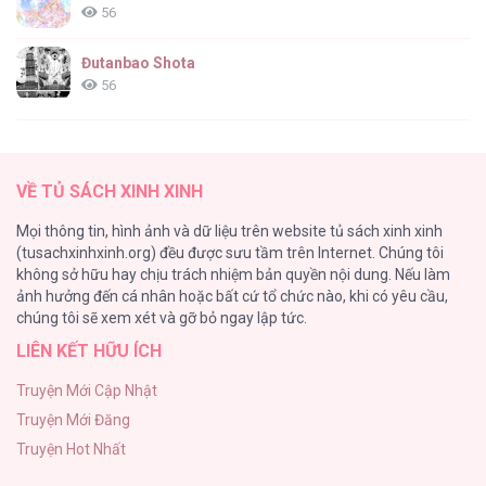
56
Passion [...] – Chap 120
Đutanbao Shota
56
Tên Khốn Đáng Yêu Của Tôi
55
Passion [...] – Chap 119
VỀ TỦ SÁCH XINH XINH
Kiếp Này Ta Sẽ Trở Thành Gia Chủ
Mọi thông tin, hình ảnh và dữ liệu trên website tủ sách xinh xinh
54
(tusachxinhxinh.org) đều được sưu tầm trên Internet. Chúng tôi
không sở hữu hay chịu trách nhiệm bản quyền nội dung. Nếu làm
Một Đêm Nọ Đột Nhiên Yandere Tới!
ảnh hưởng đến cá nhân hoặc bất cứ tổ chức nào, khi có yêu cầu,
51
Passion [...] – Chap 118
chúng tôi sẽ xem xét và gỡ bỏ ngay lập tức.
LIÊN KẾT HỮU ÍCH
Cách Khiến Phu Quân Đứng Về Phía Tôi
48
Truyện Mới Cập Nhật
Truyện Mới Đăng
ONESHOT CHỊCH VỒN CHỊCH VÃ
Truyện Hot Nhất
47
Passion [...] – Chap 117