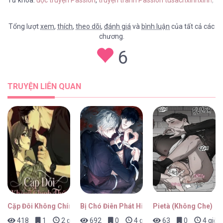
Từ khóa:
đọc truyện Passion
,
truyện tranh Passion tusachxinhxinh
,
Pa
Tổng lượt
xem
,
thích
,
theo dõi
,
đánh giá
và
bình luận
của tất cả các
chương.
Passion [...] – Chap 130
6
TRUYỆN LIÊN QUAN
Passion [...] – Chap 129
Passion [...] – Chap 128
Cặp Đôi Không Chính Thức
Bị Chó Điên Phát Hiện Là Đồng Loại
Pietà (Không Che)
418
1
2 giờ trước
692
0
4 giờ trước
63
0
4 giờ 