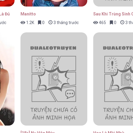
Là Đủ
Manitto
Sau Khi Trùng Sinh 
rước
1.2K
0
3 tháng trước
465
0
3 th
[18+] Nụ Hôn Máu
Hoa Là Mồi Nhử