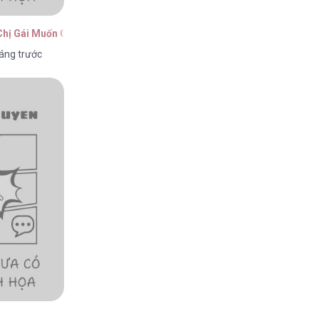
Chị Gái Muốn Cướp Lấy Vị Hôn Phu Của Tôi
áng trước