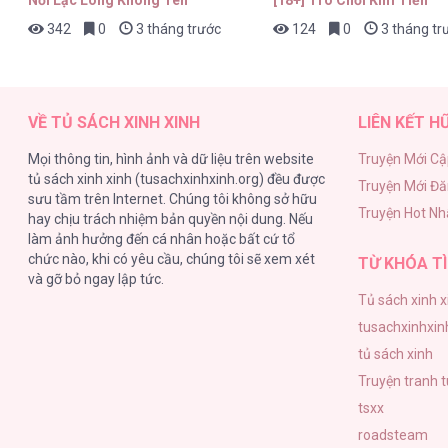
342
0
3 tháng trước
124
0
3 tháng tr
VỀ TỦ SÁCH XINH XINH
LIÊN KẾT H
Mọi thông tin, hình ảnh và dữ liệu trên website
Truyện Mới Cậ
tủ sách xinh xinh (tusachxinhxinh.org) đều được
Truyện Mới Đ
sưu tầm trên Internet. Chúng tôi không sở hữu
Truyện Hot Nh
hay chịu trách nhiệm bản quyền nội dung. Nếu
làm ảnh hưởng đến cá nhân hoặc bất cứ tổ
chức nào, khi có yêu cầu, chúng tôi sẽ xem xét
TỪ KHÓA TÌ
và gỡ bỏ ngay lập tức.
Tủ sách xinh x
tusachxinhxin
tủ sách xinh
Truyện tranh 
tsxx
roadsteam