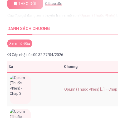
THEO DÕI
·
0
theo dõi
Các đọc giả đang xem truyện tranh miễn phí
Opium (Thuốc Phiện)
t
DANH SÁCH CHƯƠNG
Xem Từ Đầu
Cập nhật lúc 00:32 27/04/2026.
Chương
Opium (Thuốc Phiện) [...] – Chap