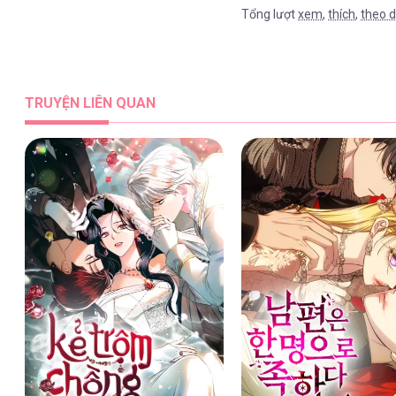
Tổng lượt
xem
,
thích
,
theo d
TRUYỆN LIÊN QUAN