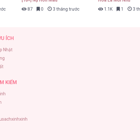
ước
87
0
3 tháng trước
1.1K
1
3 t
ỮU ÍCH
p Nhật
ăng
ất
M KIẾM
inh
h
tusachxinhxinh