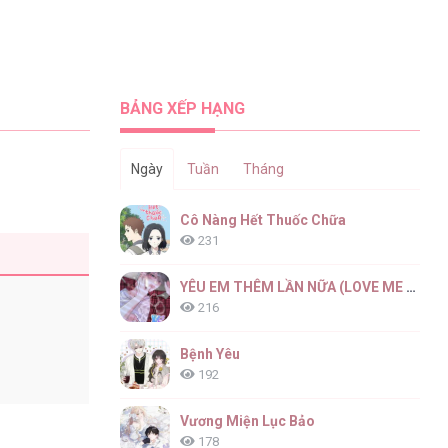
BẢNG XẾP HẠNG
Ngày
Tuần
Tháng
Cô Nàng Hết Thuốc Chữa
231
YÊU EM THÊM LẦN NỮA (LOVE ME AGAIN)
216
Bệnh Yêu
192
Vương Miện Lục Bảo
178