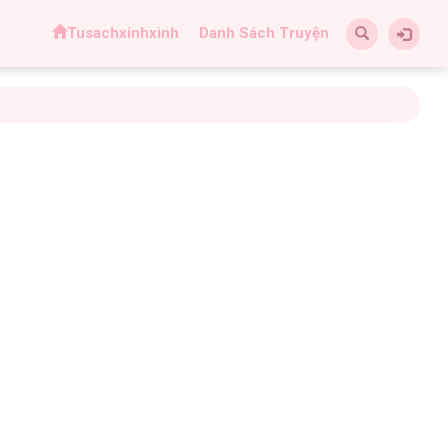
Tusachxinhxinh
Danh Sách Truyện