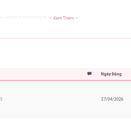
ại website tusachxinhxinh
— Xem Thêm —
Ngày Đăng
 3
27/04/2026