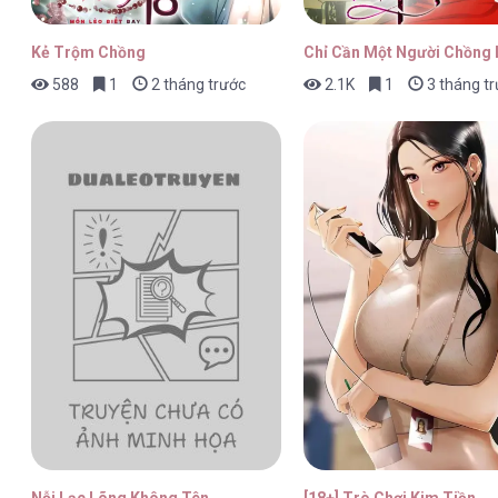
Kẻ Trộm Chồng
Chỉ Cần Một Người Chồng 
588
1
2 tháng trước
2.1K
1
3 tháng t
Nỗi Lạc Lõng Không Tên
[18+] Trò Chơi Kim Tiền