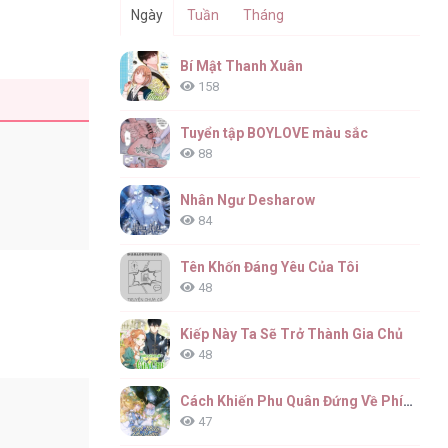
Ngày
Tuần
Tháng
Bí Mật Thanh Xuân
158
Tuyển tập BOYLOVE màu sắc
88
Nhân Ngư Desharow
84
Tên Khốn Đáng Yêu Của Tôi
48
Kiếp Này Ta Sẽ Trở Thành Gia Chủ
48
Cách Khiến Phu Quân Đứng Về Phía Tôi
47