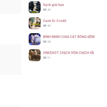
Vạch giới hạn
44
Cash Or Credit
44
BÌNH MINH CHIA CẮT BÓNG ĐÊM
38
ONESHOT CHỊCH VỒN CHỊCH VÃ
31