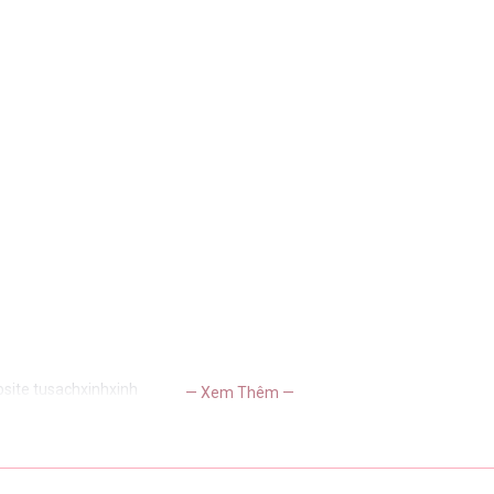
bsite tusachxinhxinh
— Xem Thêm —