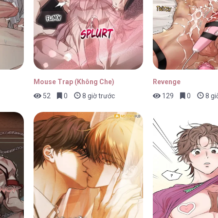
01/05/2026
Mouse Trap (Không Che)
Revenge
52
0
8 giờ trước
129
0
8 gi
01/05/2026
01/05/2026