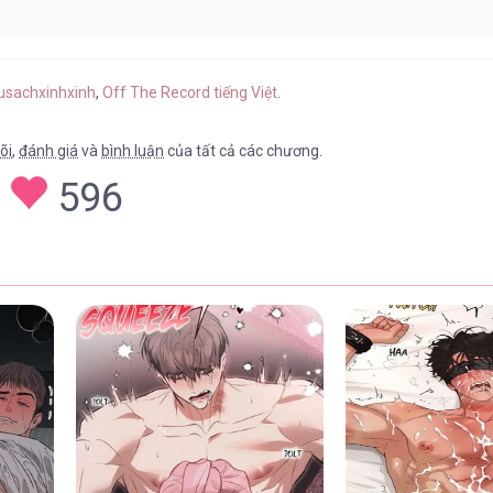
01/05/2026
tusachxinhxinh
,
Off The Record tiếng Việt
.
õi
,
đánh giá
và
bình luận
của tất cả các chương.
596
01/05/2026
01/05/2026
01/05/2026