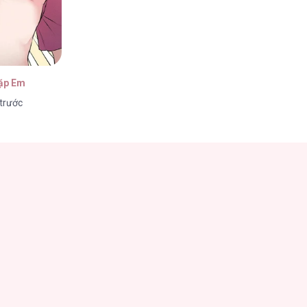
Gặp Em
 trước