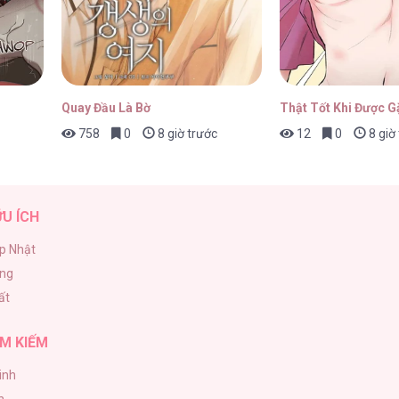
01/05/2026
Quay Đầu Là Bờ
Thật Tốt Khi Được 
758
0
8 giờ trước
12
0
8 giờ
01/05/2026
ỮU ÍCH
p Nhật
ăng
ất
M KIẾM
inh