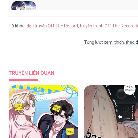
Off The Record [...] – Chap 8
Từ khóa:
đọc truyện Off The Record
,
truyện tranh Off The Record 
Tổng lượt
xem
,
thích
,
theo d
Off The Record [...] – Chap 7
TRUYỆN LIÊN QUAN
Off The Record [...] – Chap 6
Off The Record [...] – Chap 5