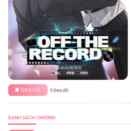
THEO DÕI
·
0
theo dõi
Các đọc giả đang xem truyện tranh miễn phí
Off The Record
tại we
DANH SÁCH CHƯƠNG