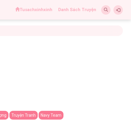
Tusachxinhxinh
Danh Sách Truyện
ượng
Truyện Tranh
Navy Team