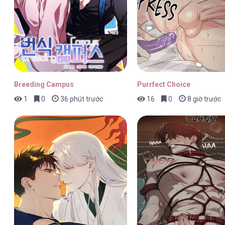
Off The Record [...] – Chap 4
Breeding Campus
Purrfect Choice
1
0
36 phút trước
16
0
8 giờ trước
Off The Record [...] – Chap 3
Off The Record [...] – Chap 2