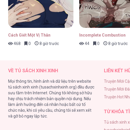
Off The Record [...] – Chap 1
Cách Giết Một Vị Thân
Incomplete Combustion
468
0
8 giờ trước
44
0
8 giờ trước
Off The Record [...] – Chap 0
VỀ TỦ SÁCH XINH XINH
LIÊN KẾT H
Mọi thông tin, hình ảnh và dữ liệu trên website
Truyện Mới Cậ
tủ sách xinh xinh (tusachxinhxinh.org) đều được
Truyện Mới Đ
sưu tầm trên Internet. Chúng tôi không sở hữu
Truyện Hot Nh
hay chịu trách nhiệm bản quyền nội dung. Nếu
làm ảnh hưởng đến cá nhân hoặc bất cứ tổ
chức nào, khi có yêu cầu, chúng tôi sẽ xem xét
TỪ KHÓA TÌ
và gỡ bỏ ngay lập tức.
Tủ sách xinh x