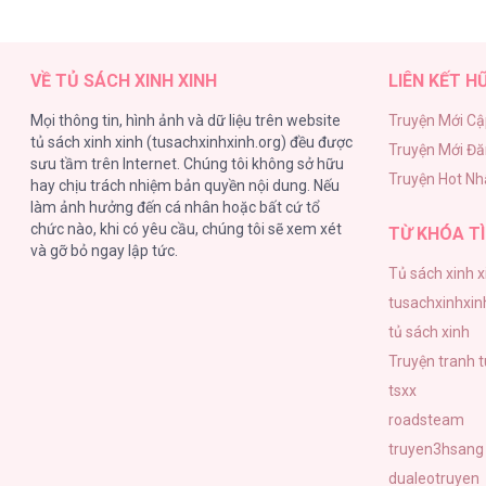
Odalisque [...] – Chap 24
VỀ TỦ SÁCH XINH XINH
LIÊN KẾT H
Mọi thông tin, hình ảnh và dữ liệu trên website
Truyện Mới Cậ
tủ sách xinh xinh (tusachxinhxinh.org) đều được
Truyện Mới Đ
Odalisque [...] – Chap 23
sưu tầm trên Internet. Chúng tôi không sở hữu
Truyện Hot Nh
hay chịu trách nhiệm bản quyền nội dung. Nếu
làm ảnh hưởng đến cá nhân hoặc bất cứ tổ
chức nào, khi có yêu cầu, chúng tôi sẽ xem xét
TỪ KHÓA TÌ
và gỡ bỏ ngay lập tức.
Tủ sách xinh x
Odalisque [...] – Chap 22
tusachxinhxin
tủ sách xinh
Truyện tranh 
tsxx
roadsteam
Odalisque [...] – Chap 21
truyen3hsang
dualeotruyen