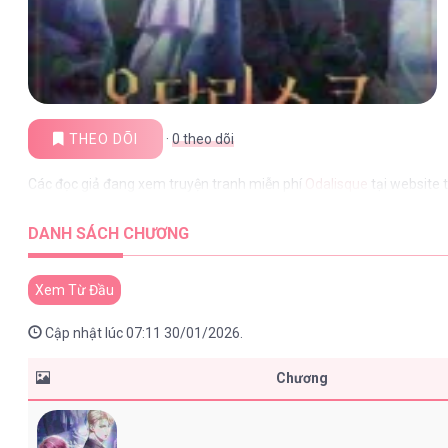
THEO DÕI
·
0
theo dõi
Các đọc giả đang xem truyện tranh miễn phí
Odalisque
tại website 
DANH SÁCH CHƯƠNG
Xem Từ Đầu
Cập nhật lúc 07:11 30/01/2026.
Chương