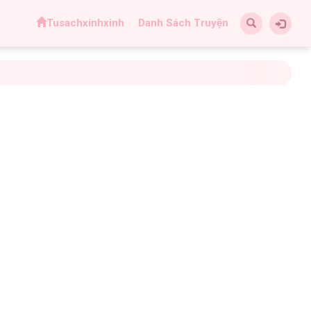
Tusachxinhxinh
Danh Sách Truyện