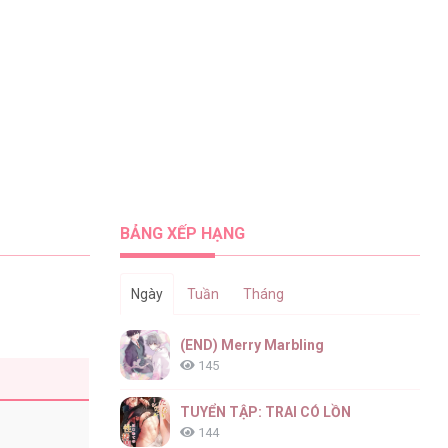
BẢNG XẾP HẠNG
Ngày
Tuần
Tháng
(END) Merry Marbling
145
TUYỂN TẬP: TRAI CÓ LỒN
144