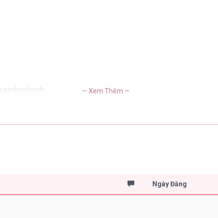
tusachxinhxinh
— Xem Thêm —
Ngày Đăng