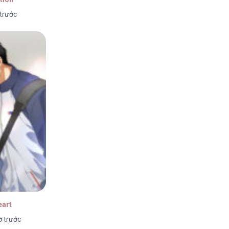
 trước
eart
ờ trước