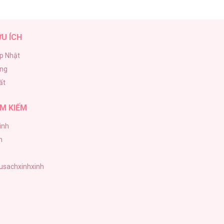
30/01/2026
ỮU ÍCH
p Nhật
ăng
30/01/2026
ất
M KIẾM
inh
30/01/2026
h
tusachxinhxinh
30/01/2026