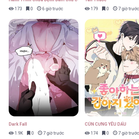
173
0
6 giờ trước
179
0
7 giờ trước
Odalisque [...] – Chap 27
Odalisque [...] – Chap 26
Odalisque [...] – Chap 25
Dark Fall
CÚN CƯNG YÊU DẤU
1.9K
0
7 giờ trước
174
0
7 giờ trước