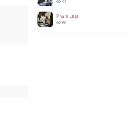
95
Phạm Luật
88