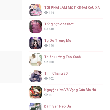
TÔI PHẢI LÀM MỘT KẺ ĐẠI XẤU XA
144
Tổng hợp oneshot
140
Tự Do Trong Mơ
140
Thiên Đường Táo Xanh
138
Tình Chàng 30
102
Nguyện Ước Vô Vọng Của Ma Nữ
101
Đầm Sen Héo Úa