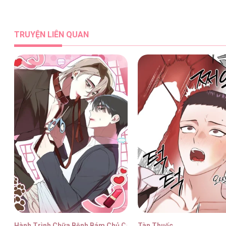
Odalisque [...] – Chap 31
TRUYỆN LIÊN QUAN
Odalisque [...] – Chap 30
Odalisque [...] – Chap 29
Odalisque [...] – Chap 28
Hành Trình Chữa Bệnh Bám Chủ Của Cún Nhà Tôi
Tàn Thuốc