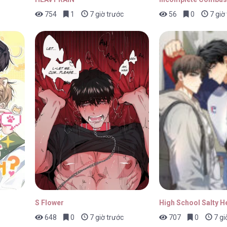
754
1
7 giờ trước
56
0
7 giờ
30/01/2026
30/01/2026
30/01/2026
S Flower
High School Salty H
648
0
7 giờ trước
707
0
7 gi