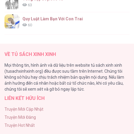
63
Quy Luật Làm Bạn Với Con Trai
60
Fan cuồng Boylove bị triệu hồi tới một thế giới lạ
57
VỀ TỦ SÁCH XINH XINH
Lớ Ngớ Vớ Phải Tình Yêu
Mọi thông tin, hình ảnh và dữ liệu trên website tủ sách xinh xinh
50
(tusachxinhxinh.org) đều được sưu tầm trên Internet. Chúng tôi
không sở hữu hay chịu trách nhiệm bản quyền nội dung. Nếu làm
Tuyển Tập Manhwa Ngắn Bạo Dăm
ảnh hưởng đến cá nhân hoặc bất cứ tổ chức nào, khi có yêu cầu,
44
chúng tôi sẽ xem xét và gỡ bỏ ngay lập tức.
LIÊN KẾT HỮU ÍCH
CẨN THẬN TRĂNG TRÒN THÁNG 3 ĐẤY
43
Truyện Mới Cập Nhật
Truyện Mới Đăng
Con Tim Rung Động
Truyện Hot Nhất
41