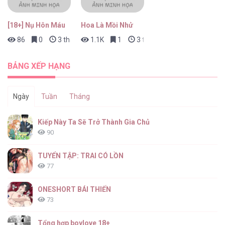
[18+] Nụ Hôn Máu
Hoa Là Mồi Nhử
86
0
3 tháng trước
1.1K
1
3 tháng trước
BẢNG XẾP HẠNG
Ngày
Tuần
Tháng
Kiếp Này Ta Sẽ Trở Thành Gia Chủ
90
TUYỂN TẬP: TRAI CÓ LỒN
77
ONESHORT BÁI THIẾN
73
Tổng hợp boylove 18+