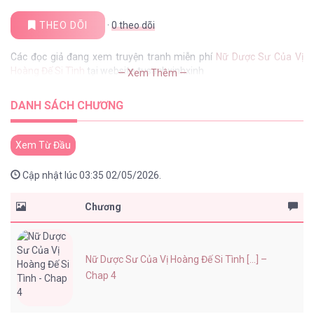
THEO DÕI
·
0
theo dõi
Các đọc giả đang xem truyện tranh miễn phí
Nữ Dược Sư Của Vị
Hoàng Đế Si Tình
tại website tusachxinhxinh
— Xem Thêm —
DANH SÁCH CHƯƠNG
Xem Từ Đầu
Cập nhật lúc 03:35 02/05/2026.
Chương
Nữ Dược Sư Của Vị Hoàng Đế Si Tình [...] –
Chap 4