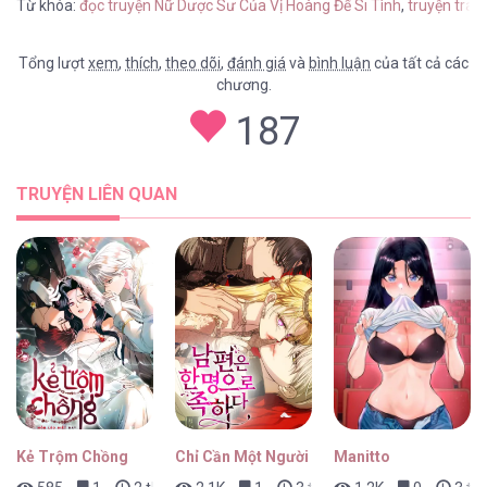
Từ khóa:
đọc truyện Nữ Dược Sư Của Vị Hoàng Đế Si Tình
,
truyện tranh
Tổng lượt
xem
,
thích
,
theo dõi
,
đánh giá
và
bình luận
của tất cả các
chương.
187
TRUYỆN LIÊN QUAN
Kẻ Trộm Chồng
Chỉ Cần Một Người Chồng Là Đủ
Manitto