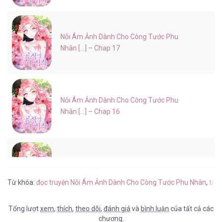
Nỗi Ám Ảnh Dành Cho Công Tước Phu
Nhân [...] – Chap 17
Nỗi Ám Ảnh Dành Cho Công Tước Phu
Nhân [...] – Chap 16
Nỗi Ám Ảnh Dành Cho Công Tước Phu
Nhân [...] – Chap 15
Từ khóa:
đọc truyện Nỗi Ám Ảnh Dành Cho Công Tước Phu Nhân
,
tru
Tổng lượt
xem
,
thích
,
theo dõi
,
đánh giá
và
bình luận
của tất cả các
chương.