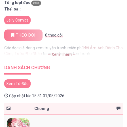
Tổng lượt đọc
653
Thể loại:
Jelly Comics
THEO DÕI
·
0
theo dõi
Các đọc giả đang xem truyện tranh miễn phí
Nỗi Ám Ảnh Dành Cho
Công Tước Phu Nhân
tại website tusachxinhxinh
— Xem Thêm —
DANH SÁCH CHƯƠNG
Xem Từ Đầu
Cập nhật lúc 15:31 01/05/2026.
Chương