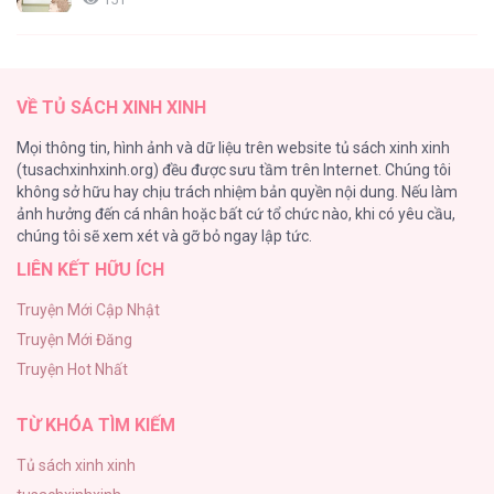
(END) Merry Marbling
149
Nỗi Ám Ảnh Dành Cho Công Tước Phu
VỀ TỦ SÁCH XINH XINH
Nhân [...] – Chap 2
Cây Không Có Rễ
Mọi thông tin, hình ảnh và dữ liệu trên website tủ sách xinh xinh
140
(tusachxinhxinh.org) đều được sưu tầm trên Internet. Chúng tôi
không sở hữu hay chịu trách nhiệm bản quyền nội dung. Nếu làm
Phạm Luật
ảnh hưởng đến cá nhân hoặc bất cứ tổ chức nào, khi có yêu cầu,
123
Nỗi Ám Ảnh Dành Cho Công Tước Phu
chúng tôi sẽ xem xét và gỡ bỏ ngay lập tức.
Nhân [...] – Chap 1
LIÊN KẾT HỮU ÍCH
Làm vị cứu tinh thật dễ dàng
113
Truyện Mới Cập Nhật
Truyện Mới Đăng
|END| Định Tên Mối Quan Hệ
Truyện Hot Nhất
109
TỪ KHÓA TÌM KIẾM
Tủ sách xinh xinh