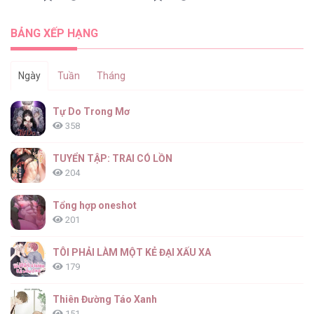
Nỗi Ám Ảnh Dành Cho Công Tước Phu
Nhân [...] – Chap 6
BẢNG XẾP HẠNG
Ngày
Tuần
Tháng
Nỗi Ám Ảnh Dành Cho Công Tước Phu
Tự Do Trong Mơ
Nhân [...] – Chap 5
358
TUYỂN TẬP: TRAI CÓ LỒN
204
Nỗi Ám Ảnh Dành Cho Công Tước Phu
Nhân [...] – Chap 4
Tổng hợp oneshot
201
TÔI PHẢI LÀM MỘT KẺ ĐẠI XẤU XA
179
Nỗi Ám Ảnh Dành Cho Công Tước Phu
Nhân [...] – Chap 3
Thiên Đường Táo Xanh
151