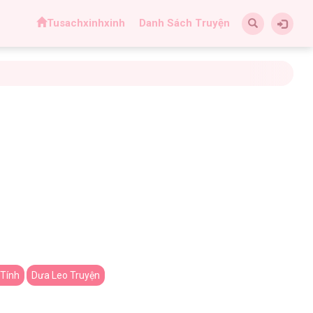
Tusachxinhxinh
Danh Sách Truyện
 Tính
Dưa Leo Truyện