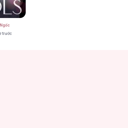
 Ngốc
ờ trước