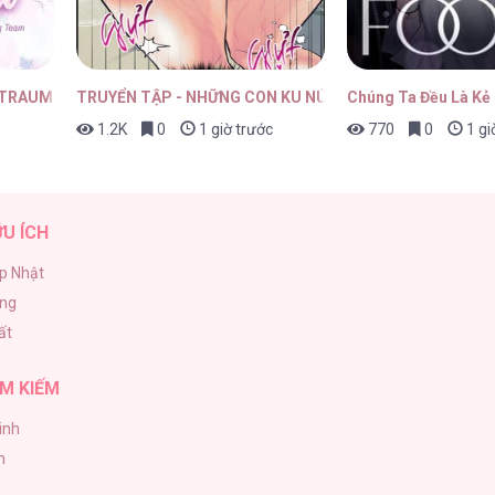
12
27/04/2026
 TRAUMA
TRUYỂN TẬP - NHỮNG CON KU NÚNG NÍNH
Chúng Ta Đều Là Kẻ
1.2K
0
1 giờ trước
770
0
1 gi
9
27/04/2026
ỮU ÍCH
p Nhật
ăng
8
27/04/2026
ất
M KIẾM
inh
7
27/04/2026
h