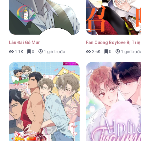
Ninh Khả Tín Kỳ Hữu [...] – Chap 
Lâu Đài Gỗ Mun
Fan Cuồng Boylove Bị Triệ
1.1K
0
1 giờ trước
2.6K
0
1 giờ trướ
Ninh Khả Tín Kỳ Hữu [...] – Chap 
Ninh Khả Tín Kỳ Hữu [...] – Chap 