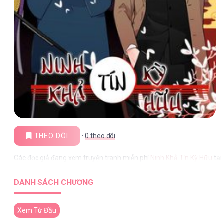
THEO DÕI
·
0
theo dõi
Các đọc giả đang xem truyện tranh miễn phí
Ninh Khả Tín Kỳ Hữu
tạ
DANH SÁCH CHƯƠNG
Xem Từ Đầu