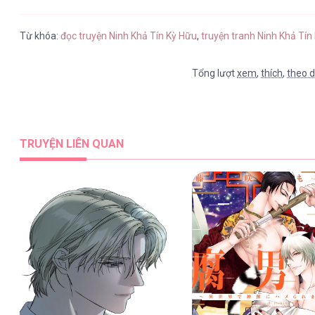
Ninh Khả Tín Kỳ Hữu [...] – Chap 
Từ khóa:
đọc truyện Ninh Khả Tín Kỳ Hữu
,
truyện tranh Ninh Khả Tín
Tổng lượt
xem
,
thích
,
theo d
Ninh Khả Tín Kỳ Hữu [...] – Chap 
TRUYỆN LIÊN QUAN
Ninh Khả Tín Kỳ Hữu [...] – Chap 
Ninh Khả Tín Kỳ Hữu [...] – Chap 