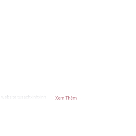
i website tusachxinhxinh
— Xem Thêm —