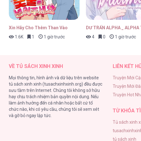
Ninh Khả Tín Kỳ Hữu [...] – Chap 
Xin Hãy Cho Thêm Than Vào
DƯ TRẤN ALPHA _ ALPHA
1.6K
1
1 giờ trước
4
0
1 giờ trước
Ninh Khả Tín Kỳ Hữu [...] – Chap 
VỀ TỦ SÁCH XINH XINH
LIÊN KẾT H
Mọi thông tin, hình ảnh và dữ liệu trên website
Truyện Mới Cậ
tủ sách xinh xinh (tusachxinhxinh.org) đều được
Truyện Mới Đ
Ninh Khả Tín Kỳ Hữu [...] – Chap 
sưu tầm trên Internet. Chúng tôi không sở hữu
Truyện Hot Nh
hay chịu trách nhiệm bản quyền nội dung. Nếu
làm ảnh hưởng đến cá nhân hoặc bất cứ tổ
chức nào, khi có yêu cầu, chúng tôi sẽ xem xét
TỪ KHÓA TÌ
và gỡ bỏ ngay lập tức.
Tủ sách xinh x
Ninh Khả Tín Kỳ Hữu [...] – Chap 
tusachxinhxin
tủ sách xinh