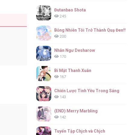
Đutanbao Shota
245
Bỗng Nhiên Tôi Trở Thành Quạ Đen!!
200
Nhân Ngư Desharow
170
Bí Mật Thanh Xuân
167
Chiến Lược Tình Yêu Trong Sáng
143
(END) Merry Marbling
142
Tuyển Tập Chjch và Chjch