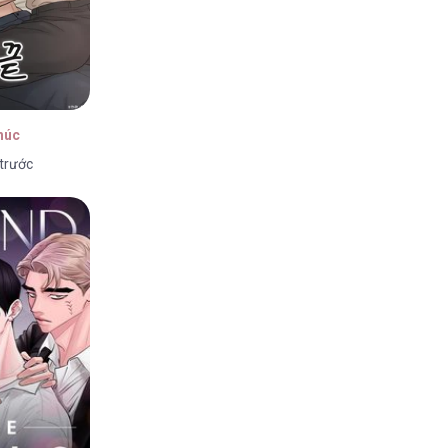
húc
 trước