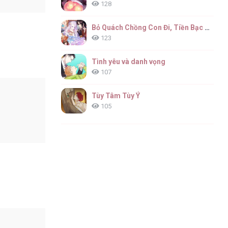
128
Bỏ Quách Chồng Con Đi, Tiền Bạc Mới Là Tất Cả
123
Tình yêu và danh vọng
107
Tùy Tâm Tùy Ý
105