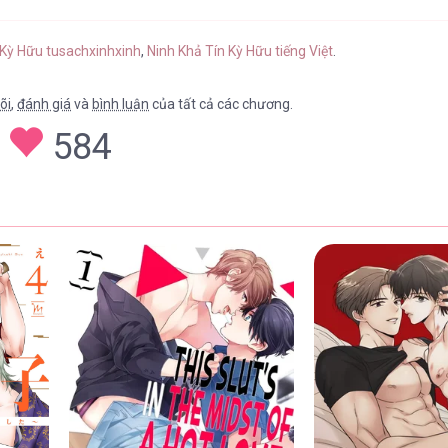
21
27/04/2026
 Kỳ Hữu tusachxinhxinh
,
Ninh Khả Tín Kỳ Hữu tiếng Việt
.
õi
,
đánh giá
và
bình luận
của tất cả các chương.
584
18
27/04/2026
17
27/04/2026
16
27/04/2026