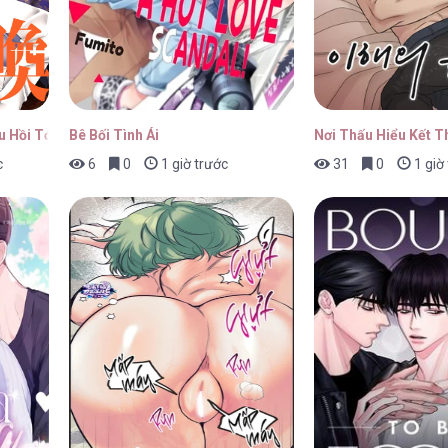
15
27/04/2026
u Hồi Tới Một Thế Giới Lạ
Bê Bối Tình Ái
Nơi Thấu Hiểu Kết T
c
6
0
1 giờ trước
31
0
1 giờ
14
27/04/2026
13
27/04/2026