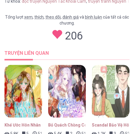
Từ khóa:
đọc truyện Nguyên Tắc Khoái Cảm
,
truyện tranh Nguyên Tắ
Tổng lượt
xem
,
thích
,
theo dõi
,
đánh giá
và
bình luận
của tất cả các
chương.
206
TRUYỆN LIÊN QUAN
Khế Ước Hôn Nhân Của Mẹ Tôi
Bỏ Quách Chồng Con Đi, Tiền Bạc Mới Là Tấ
Scandal Bảo Vệ Hôn 
5.8K
5
51 phút trước
5.4K
2
51 phút trước
1.2K
3
52 p