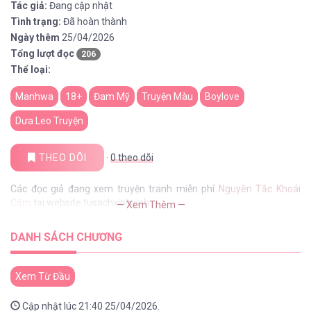
Tác giả:
Đang cập nhật
Tình trạng:
Đã hoàn thành
Ngày thêm
25/04/2026
Tổng lượt đọc
206
Thể loại:
Manhwa
18+
Đam Mỹ
Truyện Màu
Boylove
Dưa Leo Truyện
THEO DÕI
·
0
theo dõi
Các đọc giả đang xem truyện tranh miễn phí
Nguyên Tắc Khoái
Cảm
tại website tusachxinhxinh
— Xem Thêm —
DANH SÁCH CHƯƠNG
Xem Từ Đầu
Cập nhật lúc 21:40 25/04/2026.