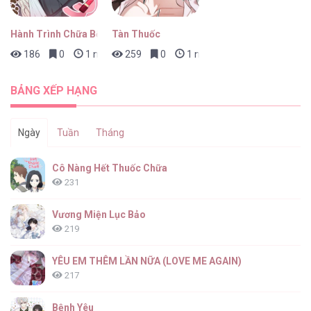
Hành Trình Chữa Bệnh Bám Chủ Của Cún Nhà Tôi
Tàn Thuốc
186
0
1 ngày trước
259
0
1 ngày trước
BẢNG XẾP HẠNG
Ngày
Tuần
Tháng
Cô Nàng Hết Thuốc Chữa
231
Vương Miện Lục Bảo
219
YÊU EM THÊM LẦN NỮA (LOVE ME AGAIN)
217
Bệnh Yêu