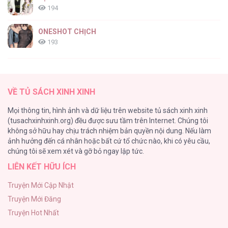
194
ONESHOT CHỊCH
193
Tổng hợp boylove 18+
187
VỀ TỦ SÁCH XINH XINH
Kiếp Này Ta Sẽ Trở Thành Gia Chủ
Mọi thông tin, hình ảnh và dữ liệu trên website tủ sách xinh xinh
184
(tusachxinhxinh.org) đều được sưu tầm trên Internet. Chúng tôi
không sở hữu hay chịu trách nhiệm bản quyền nội dung. Nếu làm
Cuộc Sống Sung Sướng Trong Tù
ảnh hưởng đến cá nhân hoặc bất cứ tổ chức nào, khi có yêu cầu,
140
chúng tôi sẽ xem xét và gỡ bỏ ngay lập tức.
LIÊN KẾT HỮU ÍCH
Đứa Nhỏ Không Phải Là Con Anh
132
Truyện Mới Cập Nhật
Truyện Mới Đăng
Mùa Xuân Hoa Nở
Truyện Hot Nhất
104