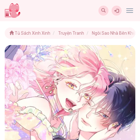
Togg
navig
Tủ Sách Xinh Xinh
Truyện Tranh
Ngôi Sao Nhà Bên Khiến