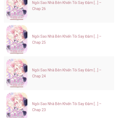
Ngôi Sao Nhà Bên Khiến Tôi Say Đắm [...] –
Chap 26
Ngôi Sao Nhà Bên Khiến Tôi Say Đắm [...] –
Chap 25
Ngôi Sao Nhà Bên Khiến Tôi Say Đắm [...] –
Chap 24
Ngôi Sao Nhà Bên Khiến Tôi Say Đắm [...] –
Chap 23