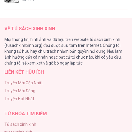
Nhân Ngư Desharow
205
Ngôi Sao Nhà Bên Khiến Tôi Say Đắm [...] –
VỀ TỦ SÁCH XINH XINH
Chap 8
Cây Không Có Rễ
Mọi thông tin, hình ảnh và dữ liệu trên website tủ sách xinh xinh
191
(tusachxinhxinh.org) đều được sưu tầm trên Internet. Chúng tôi
không sở hữu hay chịu trách nhiệm bản quyền nội dung. Nếu làm
Làm vị cứu tinh thật dễ dàng
ảnh hưởng đến cá nhân hoặc bất cứ tổ chức nào, khi có yêu cầu,
186
Ngôi Sao Nhà Bên Khiến Tôi Say Đắm [...] –
chúng tôi sẽ xem xét và gỡ bỏ ngay lập tức.
Chap 7
LIÊN KẾT HỮU ÍCH
Thiên Đường Táo Xanh
156
Truyện Mới Cập Nhật
Truyện Mới Đăng
(END) Merry Marbling
Ngôi Sao Nhà Bên Khiến Tôi Say Đắm [...] –
Truyện Hot Nhất
150
Chap 6
TỪ KHÓA TÌM KIẾM
Tủ sách xinh xinh