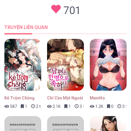
Ngôi Sao Nhà Bên Khiến Tôi Say Đắm [...] –
701
Chap 19
TRUYỆN LIÊN QUAN
Ngôi Sao Nhà Bên Khiến Tôi Say Đắm [...] –
Chap 18
Ngôi Sao Nhà Bên Khiến Tôi Say Đắm [...] –
Chap 17
Kẻ Trộm Chồng
Chỉ Cần Một Người Chồng Là Đủ
Manitto
587
1
2 tháng trước
2.1K
1
3 tháng trước
1.2K
0
3 th
Ngôi Sao Nhà Bên Khiến Tôi Say Đắm [...] –
Chap 16