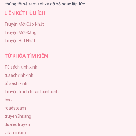
chúng tôi sẽ xem xét và gỡ bỏ ngay lập tức.
LIÊN KẾT HỮU ÍCH
Chào Mừng Đến Với Văn Hóa Milf
70
Truyện Mới Cập Nhật
Truyện Mới Đăng
ONESHOT CHỊCH
Truyện Hot Nhất
68
TỪ KHÓA TÌM KIẾM
Tủ sách xinh xinh
tusachxinhxinh
tủ sách xinh
Truyện tranh tusachxinhxinh
tsxx
roadsteam
truyen3hsang
dualeotruyen
vitaminkoo