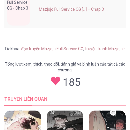
Mazjojo Full Service CG [...] – Chap 3
Từ khóa:
đọc truyện Mazjojo Full Service CG
,
truyện tranh Mazjojo Ful
Tổng lượt
xem
,
thích
,
theo dõi
,
đánh giá
và
bình luận
của tất cả các
chương.
185
TRUYỆN LIÊN QUAN