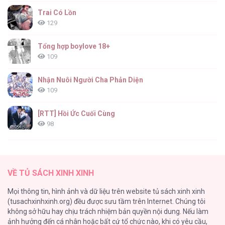
Trai Có Lồn
129
Tổng hợp boylove 18+
109
Nhận Nuôi Người Cha Phản Diện
109
[RTT] Hồi Ức Cuối Cùng
98
Vết Tích Của Ánh Dương
89
VỀ TỦ SÁCH XINH XINH
Tự Do Trong Mơ
Mọi thông tin, hình ảnh và dữ liệu trên website tủ sách xinh xinh
75
(tusachxinhxinh.org) đều được sưu tầm trên Internet. Chúng tôi
không sở hữu hay chịu trách nhiệm bản quyền nội dung. Nếu làm
Vương Miện Lục Bảo
ảnh hưởng đến cá nhân hoặc bất cứ tổ chức nào, khi có yêu cầu,
75