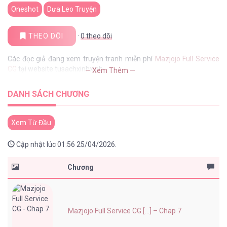
Oneshot
Dưa Leo Truyện
THEO DÕI
·
0
theo dõi
Các đọc giả đang xem truyện tranh miễn phí
Mazjojo Full Service
CG
tại website tusachxinhxinh
— Xem Thêm —
DANH SÁCH CHƯƠNG
Xem Từ Đầu
Cập nhật lúc 01:56 25/04/2026.
Chương
Mazjojo Full Service CG [...] – Chap 7