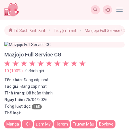
Togg
navig
Tủ Sách Xinh Xinh
Truyện Tranh
Mazjojo Full Service CG
Mazjojo Full Service CG
10 (100%)
· 0 đánh giá
Tên khác:
Đang cập nhật
Tác giả:
Đang cập nhật
Tình trạng:
Đã hoàn thành
Ngày thêm
25/04/2026
Tổng lượt đọc
185
Thể loại:
Manga
18+
Đam Mỹ
Harem
Truyện Màu
Boylove