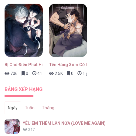
Bị Chó Điên Phát Hiện Là Đồng Loại
Tên Hàng Xóm Cứ Dán Mắt Vào Tôi
706
0
41 phút trước
2.5K
0
1 giờ trước
BẢNG XẾP HẠNG
Ngày
Tuần
Tháng
YÊU EM THÊM LẦN NỮA (LOVE ME AGAIN)
217