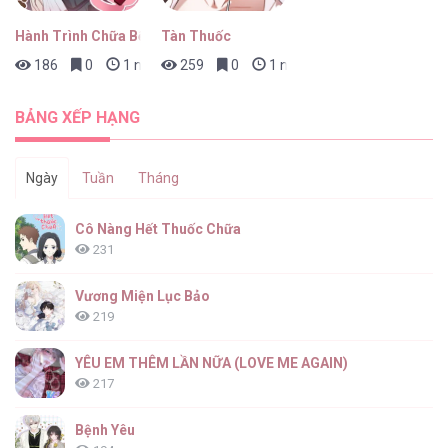
Hành Trình Chữa Bệnh Bám Chủ Của Cún Nhà Tôi
Tàn Thuốc
186
0
1 ngày trước
259
0
1 ngày trước
Màn Đêm Êm Dịu [...] – Chap 10
BẢNG XẾP HẠNG
Ngày
Tuần
Tháng
Màn Đêm Êm Dịu [...] – Chap 9
Cô Nàng Hết Thuốc Chữa
231
Vương Miện Lục Bảo
219
Màn Đêm Êm Dịu [...] – Chap 8
YÊU EM THÊM LẦN NỮA (LOVE ME AGAIN)
217
Bệnh Yêu