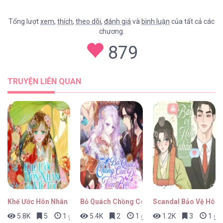
Tổng lượt
xem
,
thích
,
theo dõi
,
đánh giá
và
bình luận
của tất cả các
chương.
Màn Đêm Êm Dịu [...] – Chap 17
879
TRUYỆN LIÊN QUAN
Màn Đêm Êm Dịu [...] – Chap 16
Màn Đêm Êm Dịu [...] – Chap 15
Khế Ước Hôn Nhân Của Mẹ Tôi
Bỏ Quách Chồng Con Đi, Tiền Bạc Mới Là Tấ
Scandal Bảo Vệ Hôn 
5.8K
5
1 giờ trước
5.4K
2
1 giờ trước
1.2K
3
1 giờ