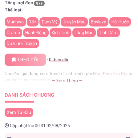
Tổng lượt đọc
879
Thể loại:
Manhwa
18+
Đam Mỹ
Truyện Màu
Boylove
Hài Hước
Drama
Hành Động
Kịch Tính
Lãng Mạn
Tình Cảm
Dưa Leo Truyện
THEO DÕI
·
0
theo dõi
Các đọc giả đang xem truyện tranh miễn phí
Màn Đêm Êm Dịu
tại
website tusachxinhxinh
— Xem Thêm —
DANH SÁCH CHƯƠNG
Xem Từ Đầu
Cập nhật lúc 00:31 02/08/2026.