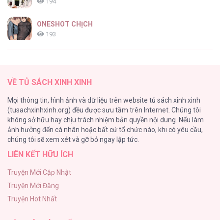
194
Màn Đêm Êm Dịu [...] – Chap 7
ONESHOT CHỊCH
193
Tổng hợp boylove 18+
187
Màn Đêm Êm Dịu [...] – Chap 6
VỀ TỦ SÁCH XINH XINH
Kiếp Này Ta Sẽ Trở Thành Gia Chủ
Mọi thông tin, hình ảnh và dữ liệu trên website tủ sách xinh xinh
184
(tusachxinhxinh.org) đều được sưu tầm trên Internet. Chúng tôi
không sở hữu hay chịu trách nhiệm bản quyền nội dung. Nếu làm
Cuộc Sống Sung Sướng Trong Tù
ảnh hưởng đến cá nhân hoặc bất cứ tổ chức nào, khi có yêu cầu,
140
Màn Đêm Êm Dịu [...] – Chap 5
chúng tôi sẽ xem xét và gỡ bỏ ngay lập tức.
LIÊN KẾT HỮU ÍCH
Đứa Nhỏ Không Phải Là Con Anh
132
Truyện Mới Cập Nhật
Truyện Mới Đăng
Mùa Xuân Hoa Nở
Truyện Hot Nhất
104
Màn Đêm Êm Dịu [...] – Chap 4