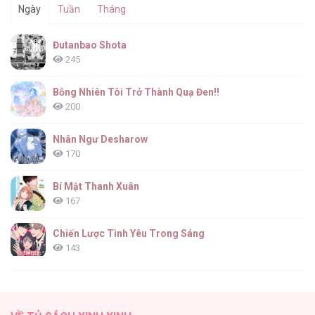
Ngày
Tuần
Tháng
Đutanbao Shota
245
Bỗng Nhiên Tôi Trở Thành Quạ Đen!!
200
Nhân Ngư Desharow
170
Bí Mật Thanh Xuân
167
Chiến Lược Tình Yêu Trong Sáng
143
(END) Merry Marbling
142