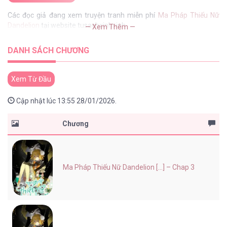
Các đọc giả đang xem truyện tranh miễn phí
Ma Pháp Thiếu Nữ
Dandelion
tại website tusachxinhxinh
— Xem Thêm —
DANH SÁCH CHƯƠNG
Xem Từ Đầu
Cập nhật lúc 13:55 28/01/2026.
Chương
Ma Pháp Thiếu Nữ Dandelion [...] – Chap 3