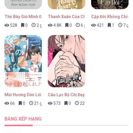
Thế Bây Giờ Mình Đứng Vị Trí Thứ Mấy?
Thanh Xuân Của Chúng Ta
Cặp Đôi Không Chính
528
0
2 giờ trước
4.8K
0
6 giờ trước
421
1
7 giờ
Mùi Hương Dẫn Lối, Định Mệnh Giao Thoa
Câu Lạc Bộ Chị Đẹp
66
0
21 giờ trước
573
0
22 giờ trước
BẢNG XẾP HẠNG