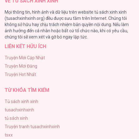
VỀ TỦ SÁCH XINH XINH
Tuyển Tập Chjch và Chjch
Mọi thông tin, hình ảnh và dữ liệu trên website tủ sách xinh xinh
128
(tusachxinhxinh.org) đều được sưu tầm trên Internet. Chúng tôi
không sở hữu hay chịu trách nhiệm bản quyền nội dung. Nếu làm
Bỏ Quách Chồng Con Đi, Tiền Bạc Mới Là Tất Cả
ảnh hưởng đến cá nhân hoặc bất cứ tổ chức nào, khi có yêu cầu,
123
chúng tôi sẽ xem xét và gỡ bỏ ngay lập tức.
LIÊN KẾT HỮU ÍCH
Tình yêu và danh vọng
107
Truyện Mới Cập Nhật
Truyện Mới Đăng
Tùy Tâm Tùy Ý
Truyện Hot Nhất
105
TỪ KHÓA TÌM KIẾM
Tủ sách xinh xinh
tusachxinhxinh
tủ sách xinh
Truyện tranh tusachxinhxinh
tsxx