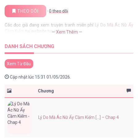
THEO DÕI
·
0
theo dõi
Các đọc giả đang xem truyện tranh miễn phí
Lý Do Mà Ác Nữ Ấy
Cầm Kiếm
tại website tusachxinhxinh
— Xem Thêm —
DANH SÁCH CHƯƠNG
Xem Từ Đầu
Cập nhật lúc 15:31 01/05/2026.
Chương
Lý Do Mà Ác Nữ Ấy Cầm Kiếm [...] – Chap 4