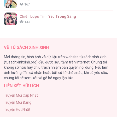
167
Chiến Lược Tình Yêu Trong Sáng
143
(END) Merry Marbling
142
VỀ TỦ SÁCH XINH XINH
Tuyển Tập Chjch và Chjch
Mọi thông tin, hình ảnh và dữ liệu trên website tủ sách xinh xinh
128
(tusachxinhxinh.org) đều được sưu tầm trên Internet. Chúng tôi
không sở hữu hay chịu trách nhiệm bản quyền nội dung. Nếu làm
Bỏ Quách Chồng Con Đi, Tiền Bạc Mới Là Tất Cả
ảnh hưởng đến cá nhân hoặc bất cứ tổ chức nào, khi có yêu cầu,
123
chúng tôi sẽ xem xét và gỡ bỏ ngay lập tức.
LIÊN KẾT HỮU ÍCH
Tình yêu và danh vọng
107
Truyện Mới Cập Nhật
Truyện Mới Đăng
Tùy Tâm Tùy Ý
Truyện Hot Nhất
105