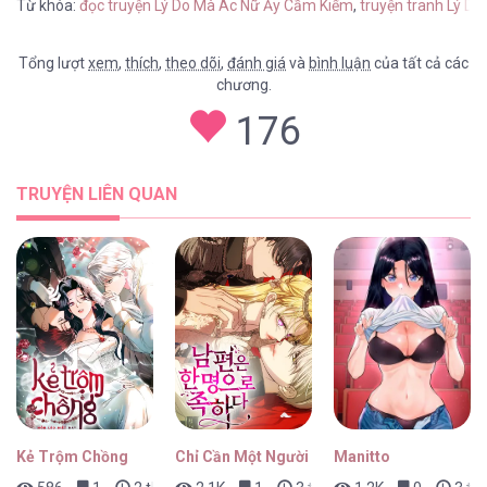
Từ khóa:
đọc truyện Lý Do Mà Ác Nữ Ấy Cầm Kiếm
,
truyện tranh Lý D
Tổng lượt
xem
,
thích
,
theo dõi
,
đánh giá
và
bình luận
của tất cả các
chương.
176
TRUYỆN LIÊN QUAN
Kẻ Trộm Chồng
Chỉ Cần Một Người Chồng Là Đủ
Manitto