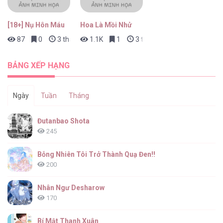
[18+] Nụ Hôn Máu
Hoa Là Mồi Nhử
87
0
3 tháng trước
1.1K
1
3 tháng trước
BẢNG XẾP HẠNG
Ngày
Tuần
Tháng
Đutanbao Shota
245
Bỗng Nhiên Tôi Trở Thành Quạ Đen!!
200
Nhân Ngư Desharow
170
Bí Mật Thanh Xuân